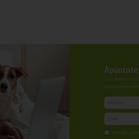
Apúntate 
Suscríbete a nues
promociones exclu
He leído y ac