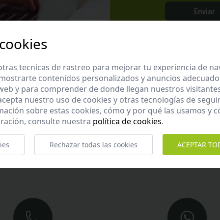
Enviar
 cookies
tras tecnicas de rastreo para mejorar tu experiencia de n
mostrarte contenidos personalizados y anuncios adecuados,
 web y para comprender de donde llegan nuestros visitantes
Atención al cliente
 acepta nuestro uso de cookies y otras tecnologías de segui
mación sobre estas cookies, cómo y por qué las usamos y
ración, consulte nuestra
política de cookies
.
ros y te garantizamos que te responderemos en menos de 2
Horario de atención al cliente:
ies
Rechazar todas las cookies
ACEPTAR TO
De lunes a jueves de 8:00 a 15:00 y viernes de 8:00 a 14:00