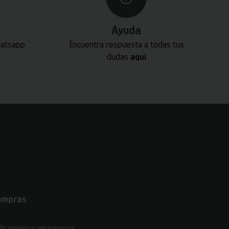
Ayuda
hatsapp
Encuentra respuesta a todas tus
dudas
aquí
ompras
icamentos veterinarios