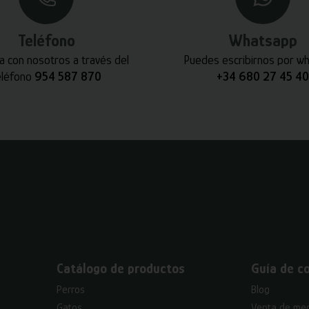
Teléfono
Whatsapp
a con nosotros a través del
Puedes escribirnos por w
eléfono
954 587 870
+34 680 27 45 40
Catálogo de productos
Guía de c
Perros
Blog
Gatos
Venta de med