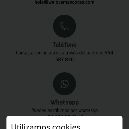
hola@welovemascotas.com
Teléfono
Contacta con nosotros a través del teléfono
954
587 870
Whatsapp
Puedes escribirnos por whatsapp
+34 680 27 45 40
Utilizamos cookies