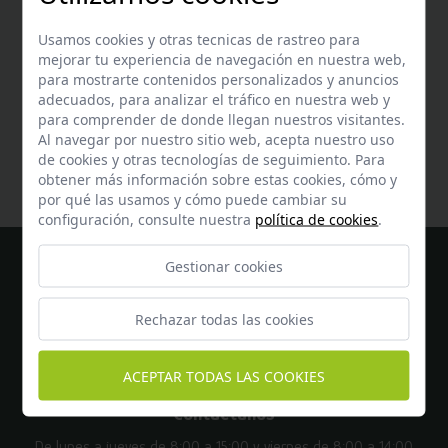
Usamos cookies y otras tecnicas de rastreo para
mejorar tu experiencia de navegación en nuestra web,
para mostrarte contenidos personalizados y anuncios
adecuados, para analizar el tráfico en nuestra web y
Ayuda
para comprender de donde llegan nuestros visitantes.
Encuentra respuesta a todas tus dudas
aquí
Al navegar por nuestro sitio web, acepta nuestro uso
de cookies y otras tecnologías de seguimiento. Para
obtener más información sobre estas cookies, cómo y
por qué las usamos y cómo puede cambiar su
configuración, consulte nuestra
política de cookies
.
Gestionar cookies
Rechazar todas las cookies
ACEPTAR TODAS LAS COOKIES
Contáctanos
De lunes a jueves de 8:00 a 15:00 y viernes de 8:00 a 14:00