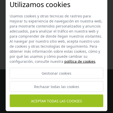
+34 680 27 45 40
Utilizamos cookies
Usamos cookies y otras tecnicas de rastreo para
mejorar tu experiencia de navegación en nuestra web,
para mostrarte contenidos personalizados y anuncios
adecuados, para analizar el tráfico en nuestra web y
para comprender de donde llegan nuestros visitantes.
Ayuda
Al navegar por nuestro sitio web, acepta nuestro uso
Encuentra respuesta a todas tus dudas
aquí
de cookies y otras tecnologías de seguimiento. Para
obtener más información sobre estas cookies, cómo y
por qué las usamos y cómo puede cambiar su
configuración, consulte nuestra
política de cookies
.
Gestionar cookies
Rechazar todas las cookies
ACEPTAR TODAS LAS COOKIES