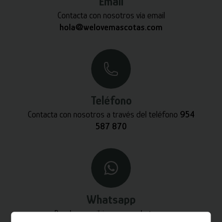
Email
Contacta con nosotros vía email
hola@welovemascotas.com
Teléfono
Contacta con nosotros a través del teléfono
954
587 870
Whatsapp
Puedes escribirnos por whatsapp