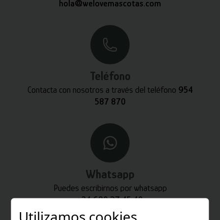
hola@welovemascotas.com
Teléfono
Contacta con nosotros a través del teléfono
954
587 870
Whatsapp
Puedes escribirnos por whatsapp
+34 680 27 45 40
Utilizamos cookies