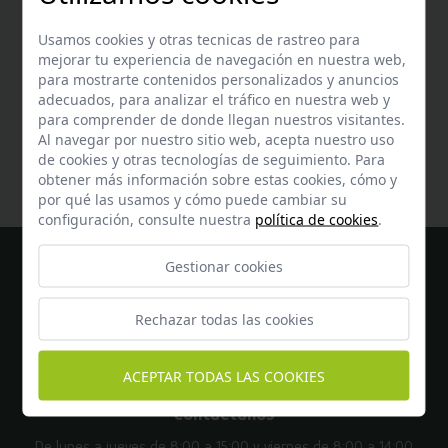
Usamos cookies y otras tecnicas de rastreo para
mejorar tu experiencia de navegación en nuestra web,
para mostrarte contenidos personalizados y anuncios
adecuados, para analizar el tráfico en nuestra web y
Ayuda
para comprender de donde llegan nuestros visitantes.
Encuentra respuesta a todas tus dudas
aquí
Al navegar por nuestro sitio web, acepta nuestro uso
de cookies y otras tecnologías de seguimiento. Para
obtener más información sobre estas cookies, cómo y
por qué las usamos y cómo puede cambiar su
configuración, consulte nuestra
política de cookies
.
Gestionar cookies
Rechazar todas las cookies
ACEPTAR TODAS LAS COOKIES
Contáctanos
De lunes a jueves de 8:00 a 15:00 y viernes de 8:00 a 14:00