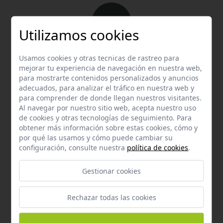
Utilizamos cookies
Email
Usamos cookies y otras tecnicas de rastreo para
mejorar tu experiencia de navegación en nuestra web,
Contacta con nosotros vía email
para mostrarte contenidos personalizados y anuncios
hola@welovemascotas.com
adecuados, para analizar el tráfico en nuestra web y
para comprender de donde llegan nuestros visitantes.
Al navegar por nuestro sitio web, acepta nuestro uso
de cookies y otras tecnologías de seguimiento. Para
obtener más información sobre estas cookies, cómo y
por qué las usamos y cómo puede cambiar su
configuración, consulte nuestra
política de cookies
.
Teléfono
Contacta con nosotros a través del teléfono
954
Gestionar cookies
587 870
Rechazar todas las cookies