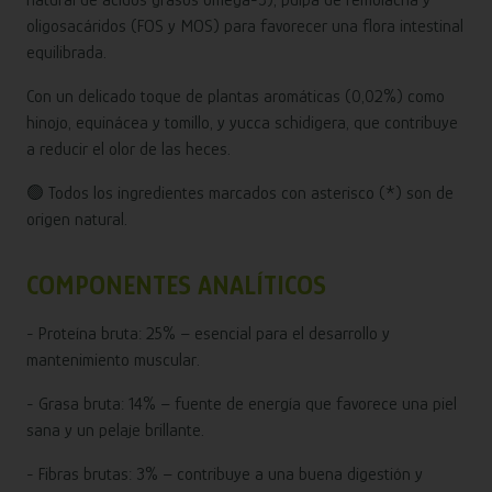
natural de ácidos grasos omega-3), pulpa de remolacha y
oligosacáridos (FOS y MOS) para favorecer una flora intestinal
equilibrada.
Con un delicado toque de plantas aromáticas (0,02%) como
hinojo, equinácea y tomillo, y yucca schidigera, que contribuye
a reducir el olor de las heces.
🟢 Todos los ingredientes marcados con asterisco (*) son de
origen natural.
COMPONENTES ANALÍTICOS
- Proteína bruta: 25% – esencial para el desarrollo y
mantenimiento muscular.
- Grasa bruta: 14% – fuente de energía que favorece una piel
sana y un pelaje brillante.
- Fibras brutas: 3% – contribuye a una buena digestión y