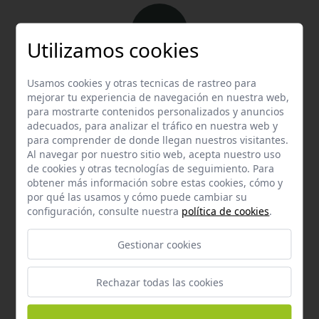
Utilizamos cookies
Email
Usamos cookies y otras tecnicas de rastreo para
mejorar tu experiencia de navegación en nuestra web,
Contacta con nosotros vía email
para mostrarte contenidos personalizados y anuncios
hola@welovemascotas.com
adecuados, para analizar el tráfico en nuestra web y
para comprender de donde llegan nuestros visitantes.
Al navegar por nuestro sitio web, acepta nuestro uso
de cookies y otras tecnologías de seguimiento. Para
obtener más información sobre estas cookies, cómo y
por qué las usamos y cómo puede cambiar su
configuración, consulte nuestra
política de cookies
.
Teléfono
Contacta con nosotros a través del teléfono
954
Gestionar cookies
587 870
Rechazar todas las cookies