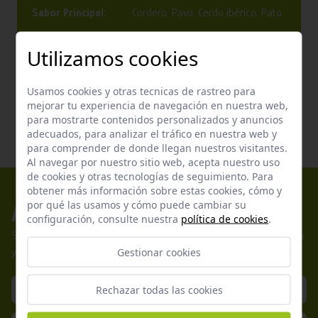
Sabor Principal:
Cordero, Pavo, Cerdo ibérico, Pato
Textura:
Croqueta
Utilizamos cookies
EAN:
8413037372231
Usamos cookies y otras tecnicas de rastreo para
mejorar tu experiencia de navegación en nuestra web,
para mostrarte contenidos personalizados y anuncios
adecuados, para analizar el tráfico en nuestra web y
para comprender de donde llegan nuestros visitantes.
Al navegar por nuestro sitio web, acepta nuestro uso
de cookies y otras tecnologías de seguimiento. Para
obtener más información sobre estas cookies, cómo y
por qué las usamos y cómo puede cambiar su
Apúntate a nuestros boletines
configuración, consulte nuestra
política de cookies
.
Suscríbete a nuestra newsletter y no te pierdas nuestras ofertas
Gestionar cookies
y promociones exclusivas.
Rechazar todas las cookies