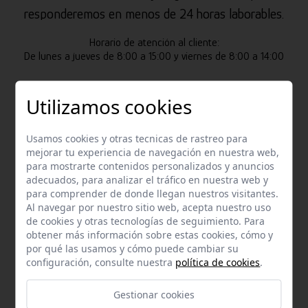
responderemos en menos de 24 horas laborables.
Horario de atención al cliente:
De lunes a jueves de 8:00 a 15:00 y viernes de 8:00 a 14:00
Utilizamos cookies
Usamos cookies y otras tecnicas de rastreo para
mejorar tu experiencia de navegación en nuestra web,
para mostrarte contenidos personalizados y anuncios
adecuados, para analizar el tráfico en nuestra web y
Email
para comprender de donde llegan nuestros visitantes.
Al navegar por nuestro sitio web, acepta nuestro uso
Contacta con nosotros vía email
de cookies y otras tecnologías de seguimiento. Para
hola@welovemascotas.com
obtener más información sobre estas cookies, cómo y
por qué las usamos y cómo puede cambiar su
configuración, consulte nuestra
política de cookies
.
Gestionar cookies