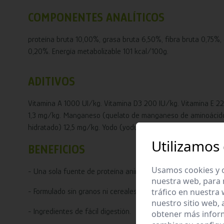
COMPONENTES ANALÍTICOS
proteína bruta 10,00%, grasa bruta 6,50%, fibra bruta 0,75%,
0,20%. Energía metabolizable 101 kcal/100g.
ADITIVOS
Vitamina A 1000 UI/kg. Vitamina D3 200 IU/kg. Vitamina E 22
1,3 mg/kg. Manganeso (quelato de manganeso de aminoácidos,
hidratado) 12,5 mg/kg. Yodo (yoduro potásico) 0,33 mg/kg. S
Utilizamos
BENEFICIOS
Usamos cookies y o
- Una sola fuente de proteína animal.
nuestra web, para 
tráfico en nuestra
- Formulado sin granos ni cereales.
nuestro sitio web,
- Ingredientes de fácil digestión.
obtener más infor