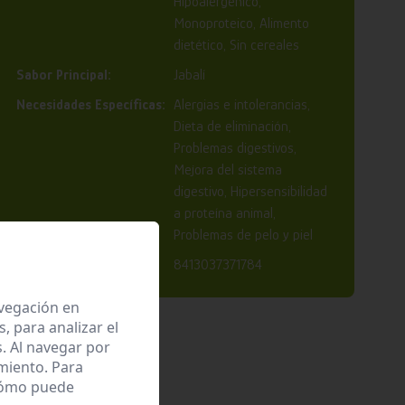
Hipoalergénico,
Monoproteico, Alimento
dietético, Sin cereales
Sabor Principal:
Jabalí
Necesidades Específicas:
Alergias e intolerancias,
Dieta de eliminación,
Problemas digestivos,
Mejora del sistema
digestivo, Hipersensibilidad
a proteína animal,
Problemas de pelo y piel
EAN:
8413037371784
avegación en
 para analizar el
. Al navegar por
miento. Para
 cómo puede