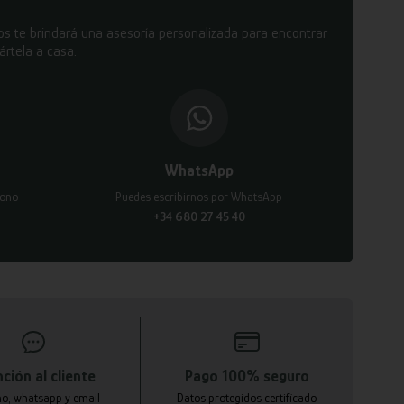
s te brindará una asesoría personalizada para encontrar
ártela a casa.
WhatsApp
fono
Puedes escribirnos por WhatsApp
+34 680 27 45 40
ción al cliente
Pago 100% seguro
no, whatsapp y email
Datos protegidos certificado