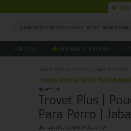
Club
ROEDORES
FARMACIA VETERINARIA
HIG
WeLoveMascotas
Perros
Comida para perros
COMIDA HÚMEDA DIETAS VETERINARIA
TROVET PLUS
Trovet Plus | Po
Para Perro | Jaba
SKU: AD200003476 | EAN: 8413037371784