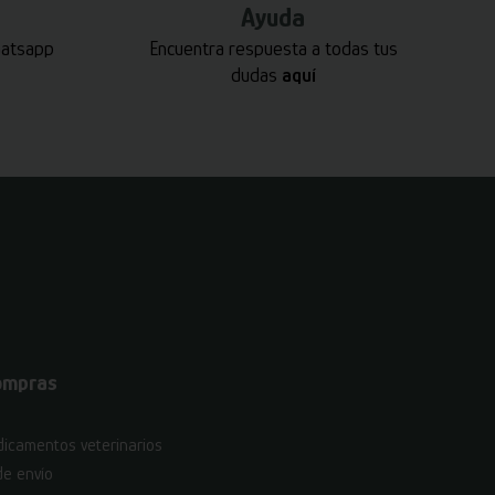
Ayuda
hatsapp
Encuentra respuesta a todas tus
dudas
aquí
ompras
icamentos veterinarios
de envío