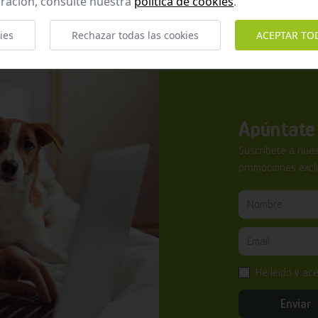
ración, consulte nuestra
política de cookies
.
ies
Rechazar todas las cookies
ACEPTAR TO
Apúntate 
Suscríbete a nues
promociones exclu
He leído y ac
Enviar