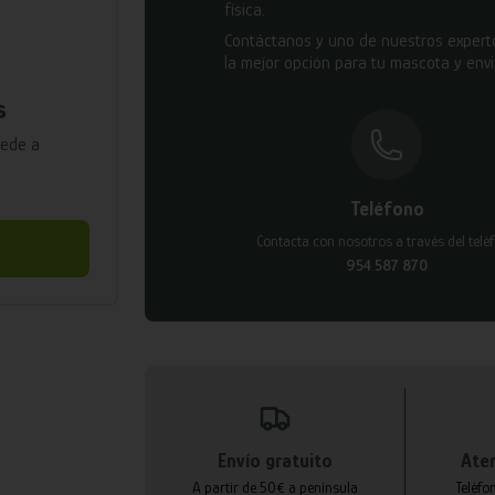
física.
Contáctanos y uno de nuestros experto
la mejor opción para tu mascota y envi
s
cede a
Teléfono
Contacta con nosotros a través del telé
954 587 870
Envío gratuito
Aten
A partir de 50€ a península
Teléfo