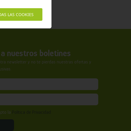
DAS LAS COOKIES
a nuestros boletines
tra newsletter y no te pierdas nuestras ofertas y
sivas.
epto la
Política de Privacidad