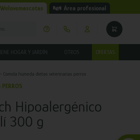
 Welovemascotas
Área profesional
IENE HOGAR Y JARDÍN
OTROS
OFERTAS
Comida húmeda dietas veterinarias perros
S PERROS
uch Hipoalergénico
lí 300 g