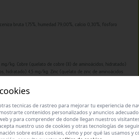
 ceniza bruta 1,75%, humedad 79,00%, calcio 0,30%, fósforo
 mg/kg. Cobre (quelato de cobre (II) de aminoácidos, hidratado)
 hidratado) 4,5 mg/kg. Zinc (quelato de zinc de aminoácidos
elenio (L-seleniometionina) 0,07 mg/kg.
 cookies
tras tecnicas de rastreo para mejorar tu experiencia de n
mostrarte contenidos personalizados y anuncios adecuados,
 web y para comprender de donde llegan nuestros visitantes
 acepta nuestro uso de cookies y otras tecnologías de segui
mación sobre estas cookies, cómo y por qué las usamos y