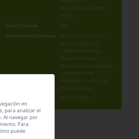
Monoproteico,
Hipoalergénico, Alimento
dietético
Sabor Principal:
Pato
Necesidades Específicas:
Alergias e intolerancias,
Dieta de eliminación,
Problemas digestivos,
Mejora del sistema
digestivo, Hipersensibilidad
a proteína animal,
Problemas de pelo y piel,
Alergias severas
EAN:
8413037371807
avegación en
 para analizar el
. Al navegar por
miento. Para
 cómo puede