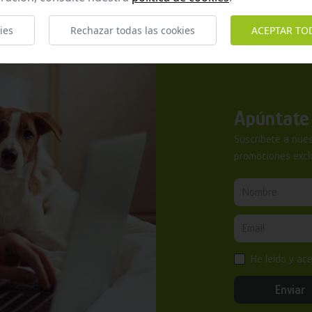
ies
Rechazar todas las cookies
ACEPTAR TO
Apúntate 
Suscríbete a nues
promociones exclu
He leído y ac
Enviar