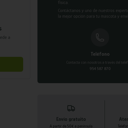
física.
Contáctanos y uno de nuestros experto
la mejor opción para tu mascota y envi
s
cede a
Teléfono
Contacta con nosotros a través del telé
954 587 870
Envío gratuito
Aten
A partir de 50€ a península
Teléfo