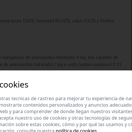
 ceniza bruta 3,00%, humedad 80,00%, calcio 0,50% y fósforo
e manganeso de aminoácidos hidratado) 4 mg, zinc (quelato de
re de aminoácidos hidratado) 1 mg e yodo (yoduro potásico) 0,33
 cookies
tras tecnicas de rastreo para mejorar tu experiencia de n
mostrarte contenidos personalizados y anuncios adecuados,
 web y para comprender de donde llegan nuestros visitantes
 acepta nuestro uso de cookies y otras tecnologías de segui
mación sobre estas cookies, cómo y por qué las usamos y
ración, consulte nuestra
política de cookies
.