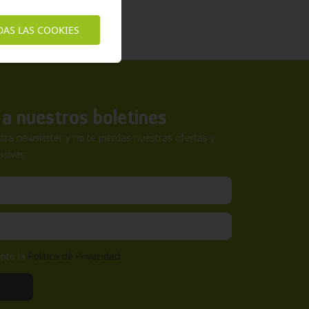
DAS LAS COOKIES
a nuestros boletines
tra newsletter y no te pierdas nuestras ofertas y
sivas.
epto la
Política de Privacidad