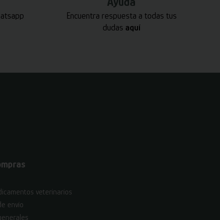
Ayuda
hatsapp
Encuentra respuesta a todas tus
dudas
aquí
ompras
icamentos veterinarios
de envío
generales