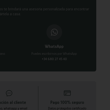
s te brindará una asesoría personalizada para encontrar
ártela a casa.
WhatsApp
fono
Puedes escribirnos por WhatsApp
+34 680 27 45 40
ción al cliente
Pago 100% seguro
no, whatsapp y email
Datos protegidos certificado