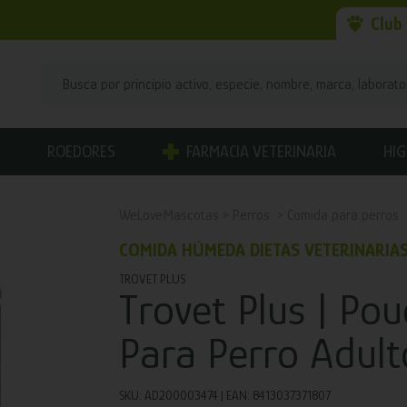
Club
ROEDORES
FARMACIA VETERINARIA
HIG
WeLoveMascotas
Perros
Comida para perros
COMIDA HÚMEDA DIETAS VETERINARIA
TROVET PLUS
Trovet Plus | Po
Para Perro Adult
SKU: AD200003474 | EAN: 8413037371807