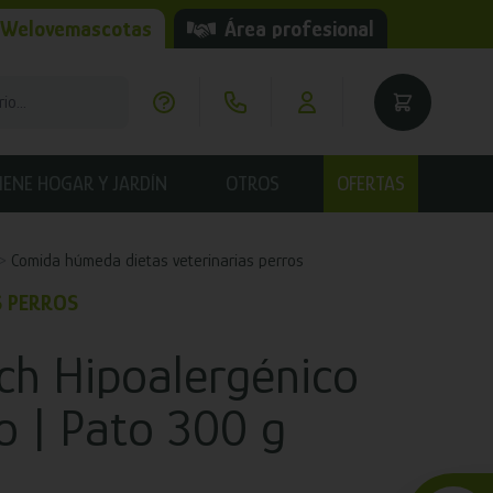
 Welovemascotas
Área profesional
IENE HOGAR Y JARDÍN
OTROS
OFERTAS
Comida húmeda dietas veterinarias perros
S PERROS
uch Hipoalergénico
o | Pato 300 g