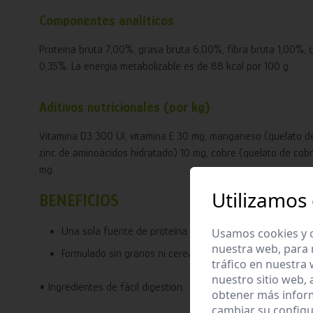
Componentes analíticos
Proteína bruta 7,00%, grasa bruta 6,00%, fibra bruta 1,00%,
0,35%. La energía metabolizable es de 88 kcal por 100 g.
Aditivos nutricionales (por kg)
Vitamina D3 300 UI, vitamina E 30 mg, manganeso (quelato d
zinc de aminoácidos hidratado) 10 mg, cobre (quelato de cob
mg.
Utilizamos
BENEFICIOS
Una sola fuente de proteína animal.
Usamos cookies y o
nuestra web, para 
Formulado sin granos ni cereales.
tráfico en nuestra
nuestro sitio web,
• Ingredientes de fácil digestión.
obtener más infor
cambiar su configu