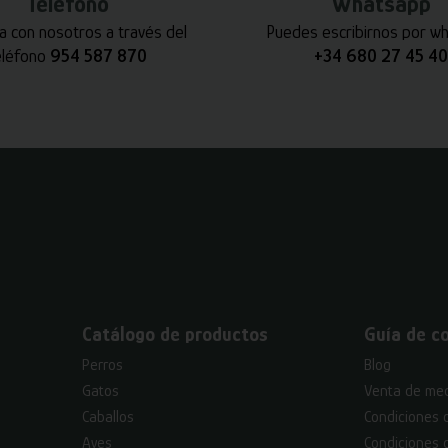
Teléfono
Whatsapp
a con nosotros a través del
Puedes escribirnos por w
eléfono
954 587 870
+34 680 27 45 40
Catálogo de productos
Guía de c
Perros
Blog
Gatos
Venta de med
Caballos
Condiciones 
Aves
Condiciones 