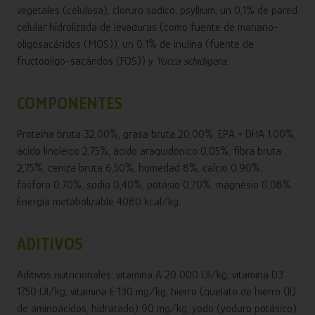
vegetales (celulosa), cloruro sódico, psyllium, un 0,1% de pared
celular hidrolizada de levaduras (como fuente de manano-
oligosacáridos (MOS)), un 0,1% de inulina (fuente de
fructooligo-sacáridos (FOS)) y
Yucca schidigera
.
COMPONENTES
Proteína bruta 32,00%, grasa bruta 20,00%, EPA + DHA 1,00%,
ácido linoleico 2,75%, ácido araquidónico 0,05%, fibra bruta
2,75%, ceniza bruta 6,50%, humedad 8%, calcio 0,90%,
fósforo 0,70%, sodio 0,40%, potasio 0,70%, magnesio 0,08%.
Energía metabolizable 4080 kcal/kg.
ADITIVOS
Aditivos nutricionales: vitamina A 20 000 UI/kg, vitamina D3
1750 UI/kg, vitamina E 130 mg/kg, hierro (quelato de hierro (II)
de aminoácidos, hidratado) 90 mg/kg, yodo (yoduro potásico)