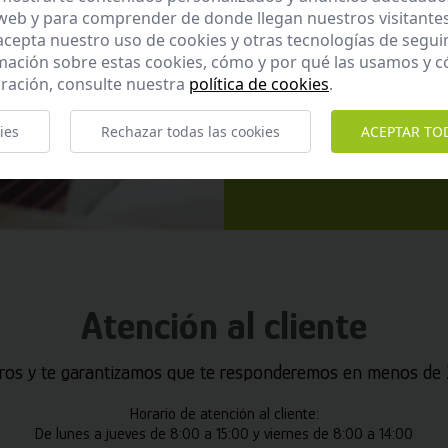
 web y para comprender de donde llegan nuestros visitantes
 acepta nuestro uso de cookies y otras tecnologías de segui
mación sobre estas cookies, cómo y por qué las usamos y
ración, consulte nuestra
política de cookies
.
He leído y ac
ies
Rechazar todas las cookies
ACEPTAR TO
Enviar
Atención al cliente
ros y te garantizamos que te responderemos en menos de 2
Horario de atención al cliente:
De lunes a jueves de 8:00 a 15:00 y viernes de 8:00 a 14:00