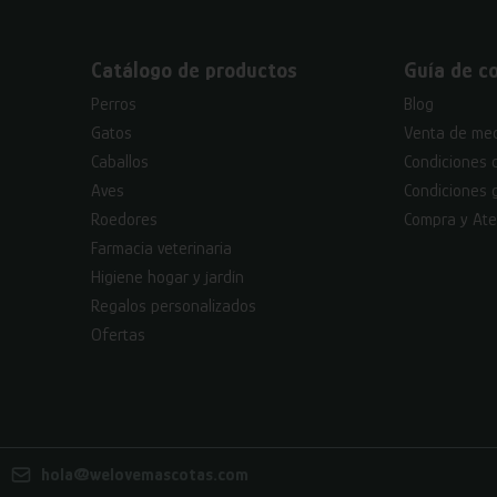
Catálogo de productos
Guía de c
Perros
Blog
Gatos
Venta de med
Caballos
Condiciones 
Aves
Condiciones 
Roedores
Compra y Ate
Farmacia veterinaria
Higiene hogar y jardín
Regalos personalizados
Ofertas
hola@welovemascotas.com