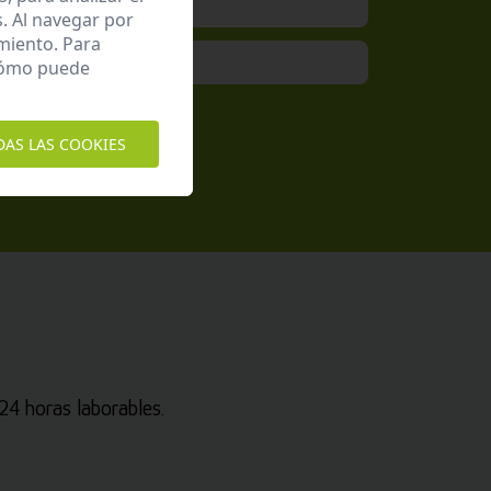
. Al navegar por
miento. Para
 cómo puede
epto la
Política de Privacidad
DAS LAS COOKIES
4 horas laborables.