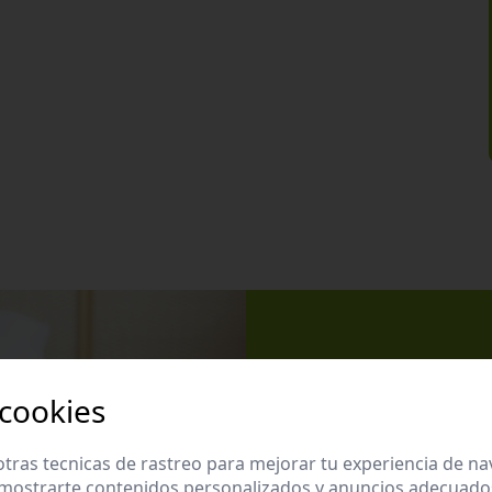
Apúntate 
 cookies
Suscríbete a nues
promociones exclu
tras tecnicas de rastreo para mejorar tu experiencia de n
mostrarte contenidos personalizados y anuncios adecuados,