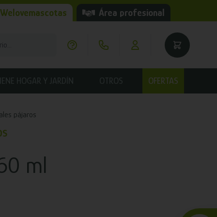
 Welovemascotas
Área profesional
IENE HOGAR Y JARDÍN
OTROS
OFERTAS
ales pájaros
OS
60 ml