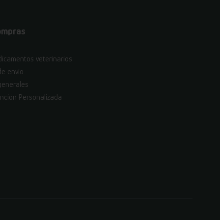
ompras
icamentos veterinarios
de envío
generales
nción Personalizada