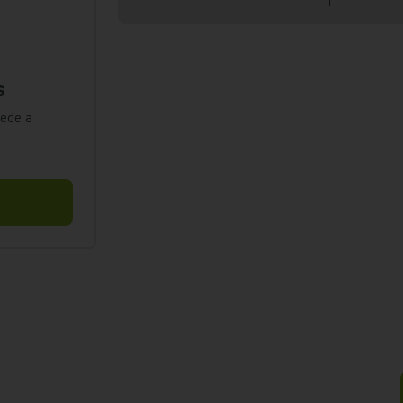
s
cede a