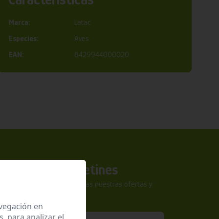
Marca:
Latac
Especies:
Aves
EAN:
8429944000020
a nuestros boletines
tra newsletter y no te pierdas nuestras ofertas y
sivas.
avegación en
 para analizar el