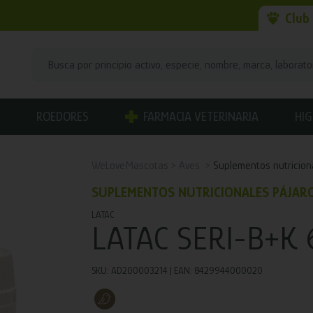
Club
ROEDORES
FARMACIA VETERINARIA
HIG
WeLoveMascotas
Aves
Suplementos nutricion
SUPLEMENTOS NUTRICIONALES PÁJAR
LATAC
LATAC SERI-B+K 
SKU: AD200003214 | EAN: 8429944000020