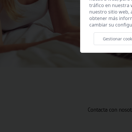
tráfico en nuestra
nuestro sitio web,
obtener más infor
cambiar su configu
Gestionar cook
Contacta con nosot