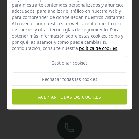
para mostrarte contenidos personalizados y anuncios
responderemos en menos de 24 horas laborables.
adecuados, para analizar el tráfico en nuestra web y
para comprender de donde llegan nuestros visitantes.
Horario de atención al cliente:
Al navegar por nuestro sitio web, acepta nuestro uso
De lunes a jueves de 8:00 a 15:00 y viernes de 8:00 a 14:00
de cookies y otras tecnologías de seguimiento. Para
obtener más información sobre estas cookies, cómo y
por qué las usamos y cómo puede cambiar su
configuración, consulte nuestra
política de cookies
.
Gestionar cookies
Rechazar todas las cookies
Email
Contacta con nosotros vía email
ACEPTAR TODAS LAS COOKIES
hola@welovemascotas.com