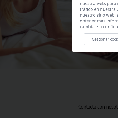
nuestra web, para 
tráfico en nuestra
nuestro sitio web,
obtener más infor
cambiar su configu
Gestionar cook
Contacta con nosot