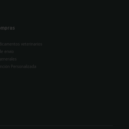
ompras
icamentos veterinarios
de envío
generales
nción Personalizada