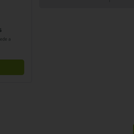
s
cede a