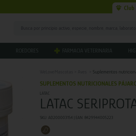
Club
ROEDORES
FARMACIA VETERINARIA
HIG
WeLoveMascotas
Aves
Suplementos nutricion
SUPLEMENTOS NUTRICIONALES PÁJAR
LATAC
LATAC SERIPROT
SKU: AD200003154 | EAN: 8429944005223