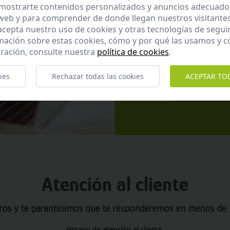
mostrarte contenidos personalizados y anuncios adecuados,
 web y para comprender de donde llegan nuestros visitantes
 acepta nuestro uso de cookies y otras tecnologías de segui
mación sobre estas cookies, cómo y por qué las usamos y
ración, consulte nuestra
política de cookies
.
He leído y ac
ies
Rechazar todas las cookies
ACEPTAR TO
Enviar
Atención al cliente
ros y te garantizamos que te responderemos en menos de 2
Horario de atención al cliente: