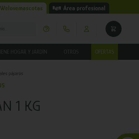
 Welovemascotas
Área profesional
IENE HOGAR Y JARDÍN
OTROS
OFERTAS
ales pájaros
OS
AN 1 KG