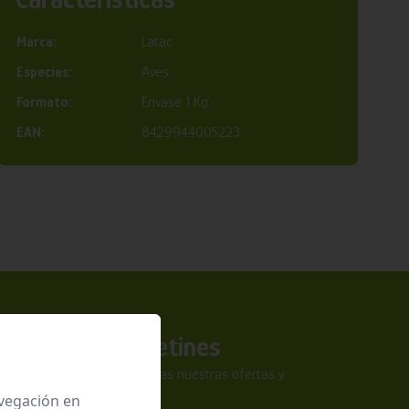
Marca:
Latac
Especies:
Aves
Formato:
Envase 1 Kg
EAN:
8429944005223
a nuestros boletines
tra newsletter y no te pierdas nuestras ofertas y
sivas.
avegación en