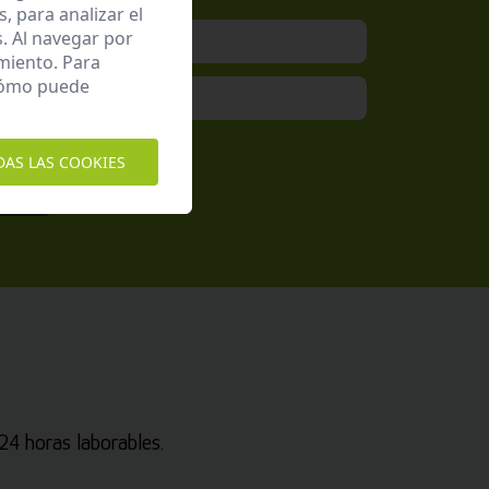
 para analizar el
. Al navegar por
miento. Para
 cómo puede
epto la
Política de Privacidad
DAS LAS COOKIES
4 horas laborables.