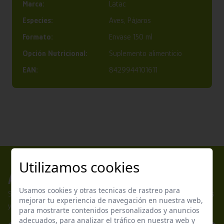
Marca:
Latac
Especies:
Aves, Pájaros
Formato:
Envase 150 ml
Opción Nutricional:
Suplemento alimenticio
EAN:
8429944101611
Utilizamos cookies
Apúntate a nuestros boletines
Usamos cookies y otras tecnicas de rastreo para
Suscríbete a nuestra newsletter y no te pierdas nuestras ofertas
mejorar tu experiencia de navegación en nuestra web,
y promociones exclusivas.
para mostrarte contenidos personalizados y anuncios
adecuados, para analizar el tráfico en nuestra web y