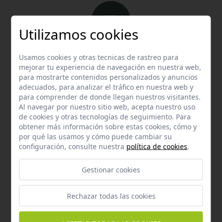
Utilizamos cookies
Email
Usamos cookies y otras tecnicas de rastreo para
Contacta con nosotros vía email
mejorar tu experiencia de navegación en nuestra web,
para mostrarte contenidos personalizados y anuncios
hola@welovemascotas.com
adecuados, para analizar el tráfico en nuestra web y
para comprender de donde llegan nuestros visitantes.
Al navegar por nuestro sitio web, acepta nuestro uso
de cookies y otras tecnologías de seguimiento. Para
obtener más información sobre estas cookies, cómo y
por qué las usamos y cómo puede cambiar su
configuración, consulte nuestra
política de cookies
.
Teléfono
Contacta con nosotros a través del teléfono
954
Gestionar cookies
587 870
Rechazar todas las cookies