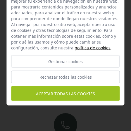
mejorar tu experiencia de navegación en nuestra web,
Contacta con nosotros y te garantizamos que te
para mostrarte contenidos personalizados y anuncios
responderemos en menos de 24 horas laborables.
adecuados, para analizar el tráfico en nuestra web y
para comprender de donde llegan nuestros visitantes.
Horario de atención al cliente:
Al navegar por nuestro sitio web, acepta nuestro uso
De lunes a jueves de 8:00 a 15:00 y viernes de 8:00 a 14:00
de cookies y otras tecnologías de seguimiento. Para
obtener más información sobre estas cookies, cómo y
por qué las usamos y cómo puede cambiar su
configuración, consulte nuestra
política de cookies
.
Gestionar cookies
Rechazar todas las cookies
Email
Contacta con nosotros vía email
ACEPTAR TODAS LAS COOKIES
hola@welovemascotas.com