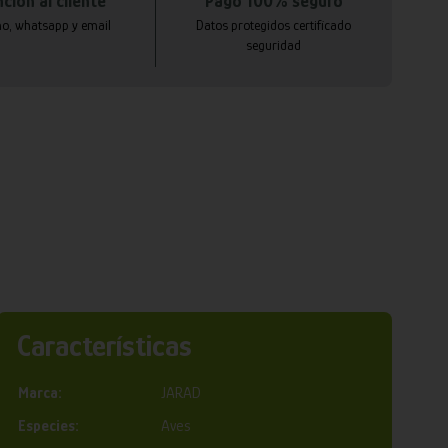
ción al cliente
Pago 100% seguro
no, whatsapp y email
Datos protegidos certificado
seguridad
Características
Marca:
JARAD
Especies:
Aves