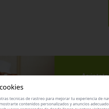
Apúntate 
Suscríbete a nues
 cookies
promociones exclu
tras tecnicas de rastreo para mejorar tu experiencia de n
mostrarte contenidos personalizados y anuncios adecuados,