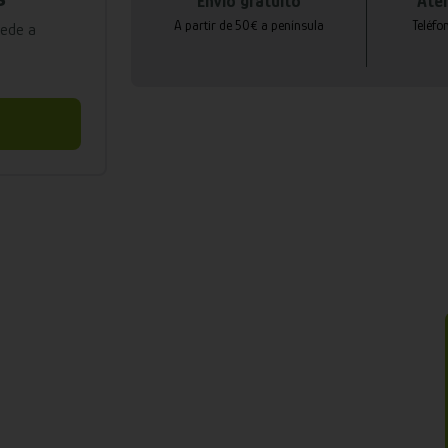
Envío gratuito
Aten
A partir de 50€ a península
Teléfo
cede a