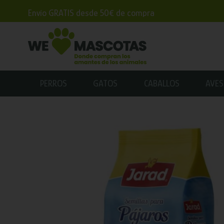
Envío GRATIS desde 50€ de compra
PERROS
GATOS
CABALLOS
AVES