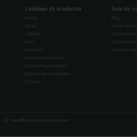
Catálogo de productos
Guía de c
Perros
Blog
Gatos
Venta de med
Caballos
Condiciones 
Aves
Condiciones 
Roedores
Compra y Ate
Farmacia veterinaria
Higiene hogar y jardín
Regalos personalizados
Ofertas
hola@welovemascotas.com