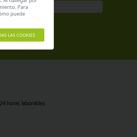
. Al navegar por
miento. Para
 cómo puede
epto la
Política de Privacidad
DAS LAS COOKIES
4 horas laborables.