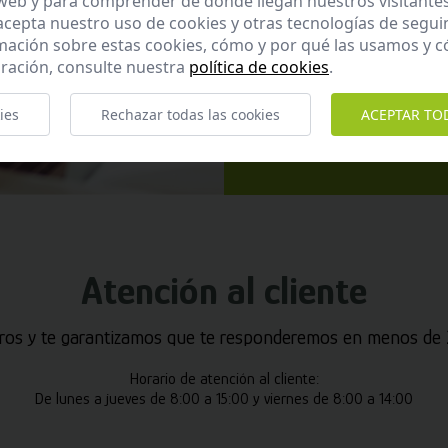
 web y para comprender de donde llegan nuestros visitantes
 acepta nuestro uso de cookies y otras tecnologías de segui
mación sobre estas cookies, cómo y por qué las usamos y
ración, consulte nuestra
política de cookies
.
He leído y ac
Enviar
ies
Rechazar todas las cookies
ACEPTAR TO
Atención al cliente
ros y te garantizamos que te responderemos en menos de 2
Horario de atención al cliente:
De lunes a jueves de 8:00 a 15:00 y viernes de 8:00 a 14:00