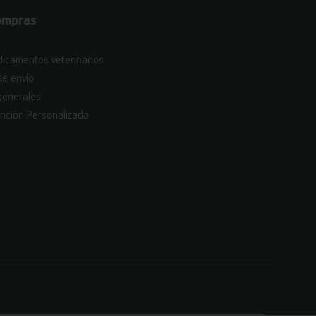
ompras
icamentos veterinarios
de envío
generales
nción Personalizada