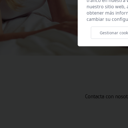
tráfico en nuestra
nuestro sitio web,
obtener más infor
cambiar su configu
Gestionar cook
Contacta con nosot