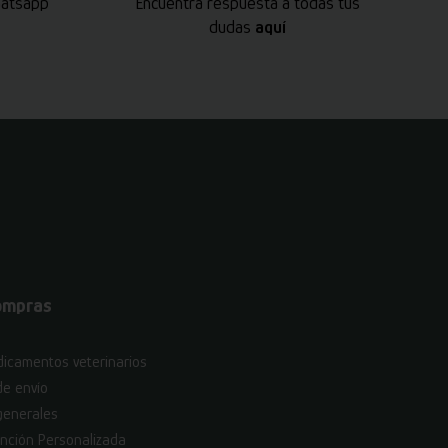
hatsapp
Encuentra respuesta a todas tus
dudas
aquí
ompras
icamentos veterinarios
de envío
generales
nción Personalizada