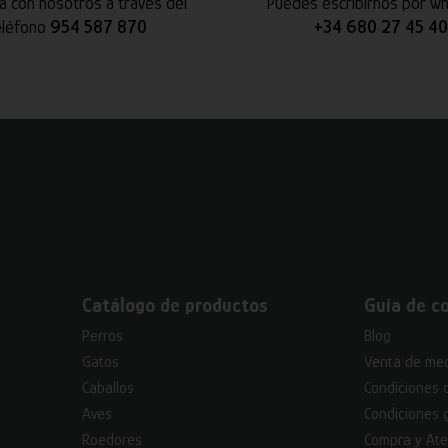
a con nosotros a través del
Puedes escribirnos por w
eléfono
954 587 870
+34 680 27 45 40
Catálogo de productos
Guía de c
Perros
Blog
Gatos
Venta de med
Caballos
Condiciones 
Aves
Condiciones 
Roedores
Compra y Ate