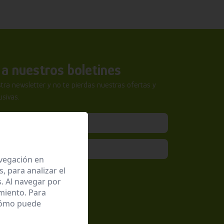
a nuestros boletines
tra newsletter y no te pierdas nuestras ofertas y
sivas.
avegación en
 para analizar el
epto la
Política de Privacidad
. Al navegar por
miento. Para
 cómo puede