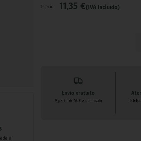
11,35 €
(IVA Incluido)
Precio:
Envío gratuito
Aten
A partir de 50€ a península
Teléfo
s
cede a