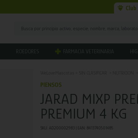
Club
ROEDORES
FARMACIA VETERINARIA
HIG
WeLoveMascotas
SIN CLASIFICAR
NUTRICION
PIENSOS
JARAD MIXP PRE
PREMIUM 4 KG
SKU: AD200002983 | EAN: 8413740501485