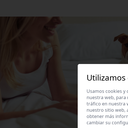
Utilizamos
Usamos cookies y o
nuestra web, para 
tráfico en nuestra
nuestro sitio web,
obtener más infor
cambiar su configu