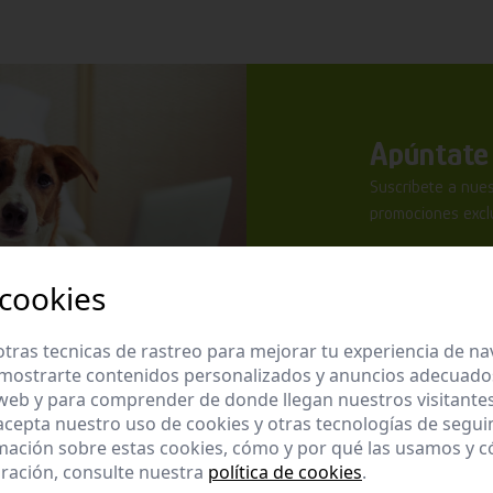
Apúntate 
Suscríbete a nues
promociones exclu
 cookies
tras tecnicas de rastreo para mejorar tu experiencia de n
mostrarte contenidos personalizados y anuncios adecuados,
He leído y ac
 web y para comprender de donde llegan nuestros visitantes
 acepta nuestro uso de cookies y otras tecnologías de segui
Enviar
mación sobre estas cookies, cómo y por qué las usamos y
ración, consulte nuestra
política de cookies
.