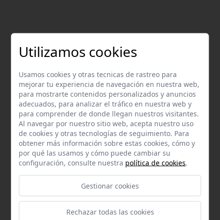
Utilizamos cookies
Usamos cookies y otras tecnicas de rastreo para
mejorar tu experiencia de navegación en nuestra web,
Email
para mostrarte contenidos personalizados y anuncios
Contacta con nosotros vía email
adecuados, para analizar el tráfico en nuestra web y
hola@welovemascotas.com
para comprender de donde llegan nuestros visitantes.
Al navegar por nuestro sitio web, acepta nuestro uso
de cookies y otras tecnologías de seguimiento. Para
obtener más información sobre estas cookies, cómo y
por qué las usamos y cómo puede cambiar su
configuración, consulte nuestra
política de cookies
.
Teléfono
Gestionar cookies
Contacta con nosotros a través del teléfono
954
587 870
Rechazar todas las cookies