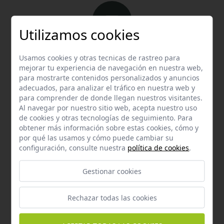
Utilizamos cookies
Email
Usamos cookies y otras tecnicas de rastreo para
Contacta con nosotros vía email
mejorar tu experiencia de navegación en nuestra web,
para mostrarte contenidos personalizados y anuncios
hola@welovemascotas.com
adecuados, para analizar el tráfico en nuestra web y
para comprender de donde llegan nuestros visitantes.
Al navegar por nuestro sitio web, acepta nuestro uso
de cookies y otras tecnologías de seguimiento. Para
obtener más información sobre estas cookies, cómo y
por qué las usamos y cómo puede cambiar su
configuración, consulte nuestra
política de cookies
.
Teléfono
Contacta con nosotros a través del teléfono
954
Gestionar cookies
587 870
Rechazar todas las cookies