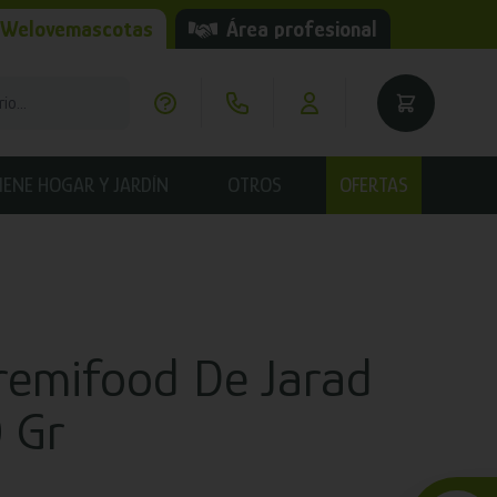
 Welovemascotas
Área profesional
IENE HOGAR Y JARDÍN
OTROS
OFERTAS
remifood De Jarad
 Gr