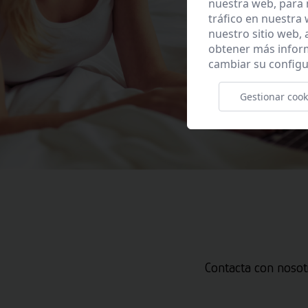
nuestra web, para 
tráfico en nuestra
nuestro sitio web,
obtener más infor
cambiar su configu
Gestionar cook
Contacta con nosot