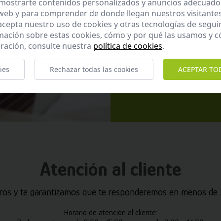
mostrarte contenidos personalizados y anuncios adecuados,
 web y para comprender de donde llegan nuestros visitantes
 acepta nuestro uso de cookies y otras tecnologías de segui
mación sobre estas cookies, cómo y por qué las usamos y
ración, consulte nuestra
política de cookies
.
He leído y ac
ies
Rechazar todas las cookies
ACEPTAR TO
Enviar
Atención al cliente
ros y te garantizamos que te responderemos en menos de 2
Horario de atención al cliente: