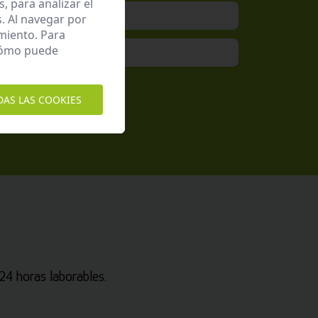
 para analizar el
. Al navegar por
miento. Para
 cómo puede
epto la
Política de Privacidad
DAS LAS COOKIES
4 horas laborables.