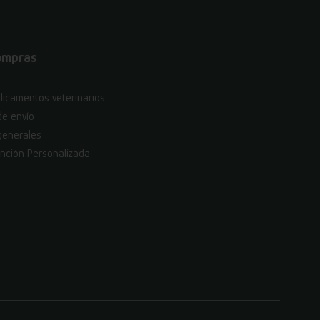
ompras
icamentos veterinarios
de envío
generales
nción Personalizada