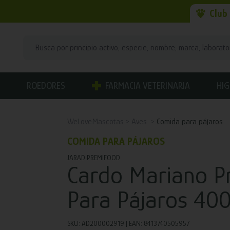
Club
ROEDORES
FARMACIA VETERINARIA
HIG
WeLoveMascotas
Aves
Comida para pájaros
COMIDA PARA PÁJAROS
JARAD PREMIFOOD
Cardo Mariano P
Para Pájaros 400
SKU: AD200002919 | EAN: 8413740505957