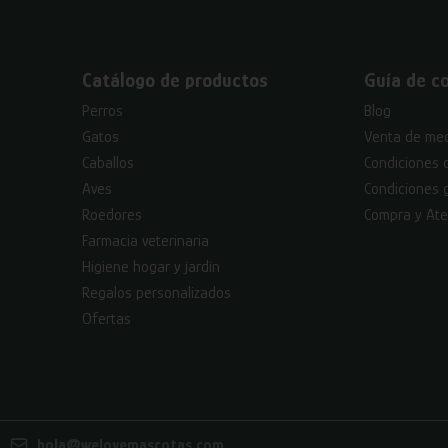
Catálogo de productos
Guía de c
Perros
Blog
Gatos
Venta de med
Caballos
Condiciones 
Aves
Condiciones 
Roedores
Compra y Ate
Farmacia veterinaria
Higiene hogar y jardín
Regalos personalizados
Ofertas
hola@welovemascotas.com