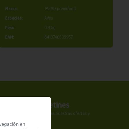
Marca:
JARAD premifood
Especies:
Aves
Peso:
0.4 kg
EAN:
8413740505957
a nuestros boletines
tra newsletter y no te pierdas nuestras ofertas y
sivas.
avegación en