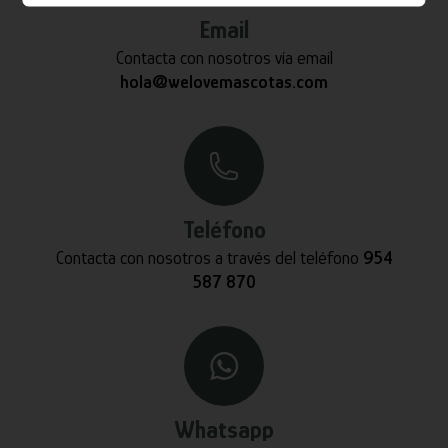
Email
Contacta con nosotros vía email
hola@welovemascotas.com
Teléfono
Contacta con nosotros a través del teléfono
954
587 870
Whatsapp