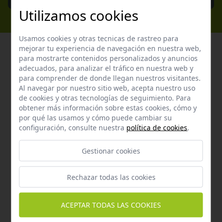
Utilizamos cookies
Usamos cookies y otras tecnicas de rastreo para
mejorar tu experiencia de navegación en nuestra web,
para mostrarte contenidos personalizados y anuncios
adecuados, para analizar el tráfico en nuestra web y
Atención al cliente
para comprender de donde llegan nuestros visitantes.
Al navegar por nuestro sitio web, acepta nuestro uso
Contacta con nosotros y te garantizamos que te
de cookies y otras tecnologías de seguimiento. Para
obtener más información sobre estas cookies, cómo y
responderemos en menos de 24 horas laborables.
por qué las usamos y cómo puede cambiar su
configuración, consulte nuestra
política de cookies
.
Horario de atención al cliente:
De lunes a jueves de 8:00 a 15:00 y viernes de 8:00 a 14:00
Gestionar cookies
Rechazar todas las cookies
ACEPTAR TODAS LAS COOKIES