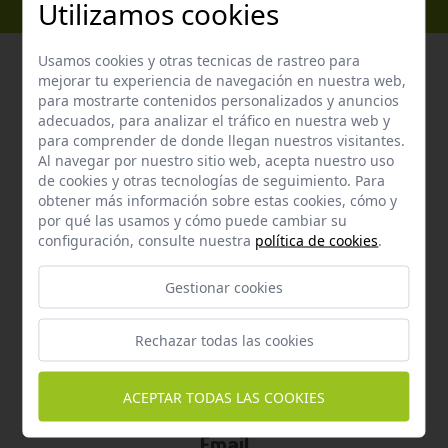
Utilizamos cookies
Usamos cookies y otras tecnicas de rastreo para
mejorar tu experiencia de navegación en nuestra web,
para mostrarte contenidos personalizados y anuncios
Atención al cliente
adecuados, para analizar el tráfico en nuestra web y
para comprender de donde llegan nuestros visitantes.
Contacta con nosotros y te garantizamos que te
Al navegar por nuestro sitio web, acepta nuestro uso
de cookies y otras tecnologías de seguimiento. Para
responderemos en menos de 24 horas laborables.
obtener más información sobre estas cookies, cómo y
por qué las usamos y cómo puede cambiar su
Horario de atención al cliente:
configuración, consulte nuestra
política de cookies
.
De lunes a jueves de 8:00 a 15:00 y viernes de 8:00 a 14:00
Gestionar cookies
Rechazar todas las cookies
ACEPTAR TODAS LAS COOKIES
Email