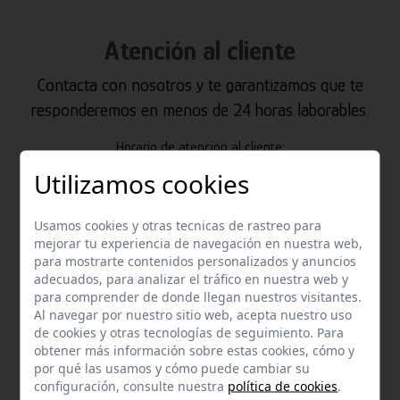
Atención al cliente
Contacta con nosotros y te garantizamos que te
responderemos en menos de 24 horas laborables.
Horario de atención al cliente:
De lunes a jueves de 8:00 a 15:00 y viernes de 8:00 a 14:00
Utilizamos cookies
Usamos cookies y otras tecnicas de rastreo para
mejorar tu experiencia de navegación en nuestra web,
para mostrarte contenidos personalizados y anuncios
adecuados, para analizar el tráfico en nuestra web y
para comprender de donde llegan nuestros visitantes.
Al navegar por nuestro sitio web, acepta nuestro uso
de cookies y otras tecnologías de seguimiento. Para
Email
obtener más información sobre estas cookies, cómo y
Contacta con nosotros vía email
por qué las usamos y cómo puede cambiar su
configuración, consulte nuestra
política de cookies
.
hola@welovemascotas.com