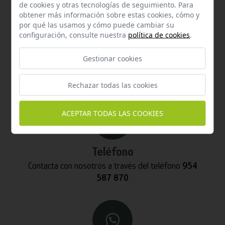
de cookies y otras tecnologías de seguimiento. Para
obtener más información sobre estas cookies, cómo y
por qué las usamos y cómo puede cambiar su
configuración, consulte nuestra
política de cookies
.
Email
Gestionar cookies
Contacta con nosotros vía email
hola@welovemascotas.com
Rechazar todas las cookies
ACEPTAR TODAS LAS COOKIES
Teléfono
Contacta con nosotros a través del teléfono
954
587 870