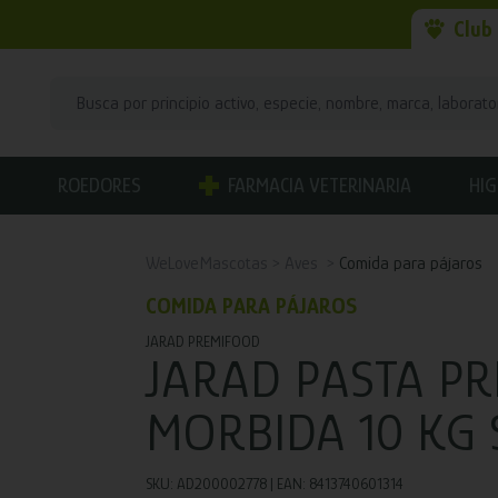
Club
ROEDORES
FARMACIA VETERINARIA
HIG
WeLoveMascotas
Aves
Comida para pájaros
COMIDA PARA PÁJAROS
JARAD PREMIFOOD
JARAD PASTA P
MORBIDA 10 KG 
SKU: AD200002778 | EAN: 8413740601314