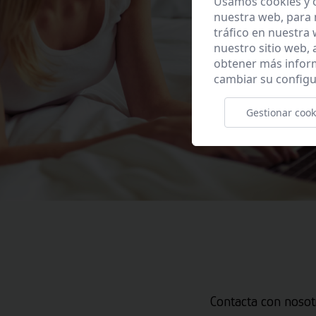
Usamos cookies y o
nuestra web, para 
tráfico en nuestra
nuestro sitio web,
obtener más infor
cambiar su configu
Gestionar cook
Contacta con nosot