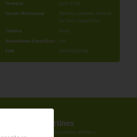
Formato:
Saco 10 Kg
Opción Nutricional:
Alimento completo, Natural,
Sin Doré, Calidad Plus
Textura:
Pasta
Necesidades Específicas:
Cría
EAN:
8413740601314
a nuestros boletines
tra newsletter y no te pierdas nuestras ofertas y