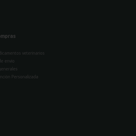
ompras
icamentos veterinarios
de envío
generales
nción Personalizada