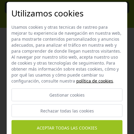
Enviar
Utilizamos cookies
Usamos cookies y otras tecnicas de rastreo para
mejorar tu experiencia de navegación en nuestra web,
para mostrarte contenidos personalizados y anuncios
adecuados, para analizar el tráfico en nuestra web y
para comprender de donde llegan nuestros visitantes.
Atención al cliente
Al navegar por nuestro sitio web, acepta nuestro uso
de cookies y otras tecnologías de seguimiento. Para
Contacta con nosotros y te garantizamos que te
obtener más información sobre estas cookies, cómo y
responderemos en menos de 24 horas laborables.
por qué las usamos y cómo puede cambiar su
configuración, consulte nuestra
política de cookies
.
Horario de atención al cliente:
De lunes a jueves de 8:00 a 15:00 y viernes de 8:00 a 14:00
Gestionar cookies
Rechazar todas las cookies
ACEPTAR TODAS LAS COOKIES