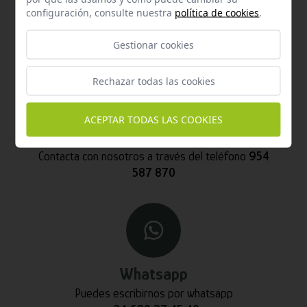
configuración, consulte nuestra
política de cookies
.
Contacta con nosotros vía email
hola@welovemascotas.com
Gestionar cookies
Rechazar todas las cookies
ACEPTAR TODAS LAS COOKIES
Teléfono
Contacta con nosotros a través del teléfono
954
587 870
Whatsapp
Puedes escribirnos por whatsapp