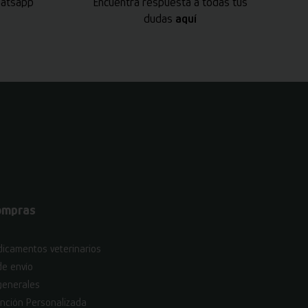
hatsapp
Encuentra respuesta a todas tus
dudas
aquí
ompras
icamentos veterinarios
de envío
generales
nción Personalizada