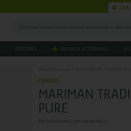
Club
ROEDORES
FARMACIA VETERINARIA
HIG
WeLoveMascotas
SIN CLASIFICAR
NUTRICION
PIENSOS
MARIMAN TRADI
PURE
SKU: AD200002613 | EAN: 5410340116272