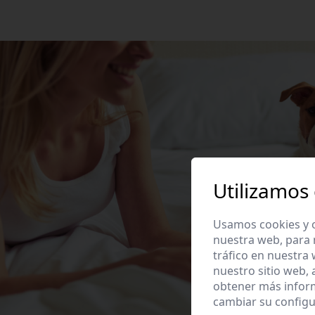
Utilizamos
Usamos cookies y o
nuestra web, para 
tráfico en nuestra
nuestro sitio web,
obtener más infor
cambiar su configu