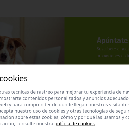
Apúntate 
Suscríbete a nues
promociones exclu
 cookies
tras tecnicas de rastreo para mejorar tu experiencia de n
mostrarte contenidos personalizados y anuncios adecuados,
He leído y ac
 web y para comprender de donde llegan nuestros visitantes
 acepta nuestro uso de cookies y otras tecnologías de segui
Enviar
mación sobre estas cookies, cómo y por qué las usamos y
ración, consulte nuestra
política de cookies
.