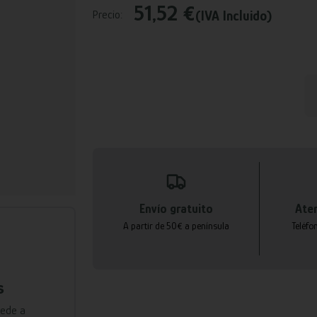
51,52 €
(IVA Incluido)
Precio:
Envío gratuito
Aten
A partir de 50€ a península
Teléfo
s
cede a