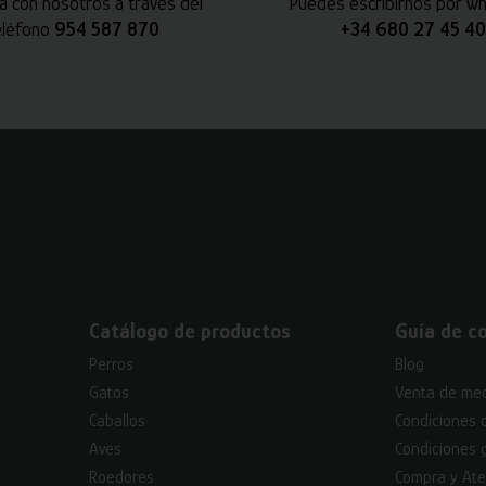
a con nosotros a través del
Puedes escribirnos por w
eléfono
954 587 870
+34 680 27 45 40
Catálogo de productos
Guía de c
Perros
Blog
Gatos
Venta de med
Caballos
Condiciones 
Aves
Condiciones 
Roedores
Compra y Ate