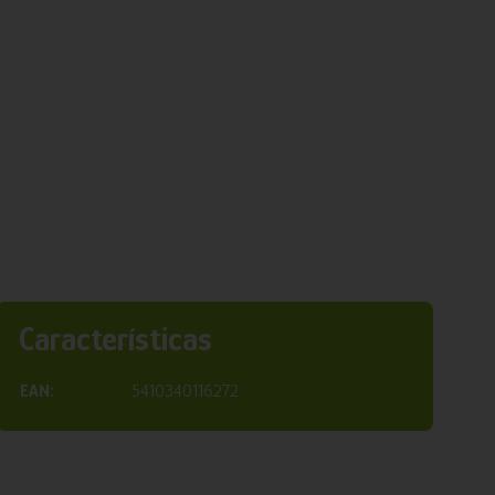
Características
EAN:
5410340116272