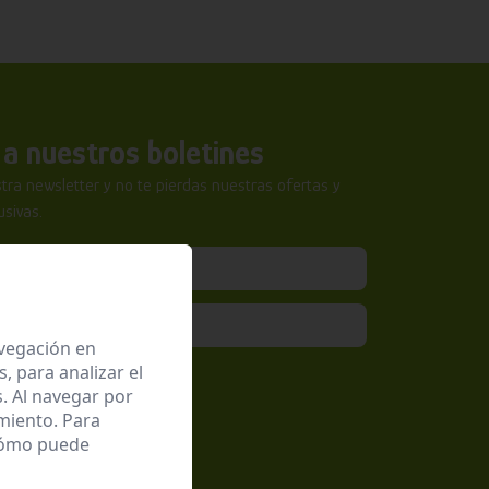
a nuestros boletines
tra newsletter y no te pierdas nuestras ofertas y
sivas.
avegación en
 para analizar el
epto la
Política de Privacidad
. Al navegar por
miento. Para
 cómo puede