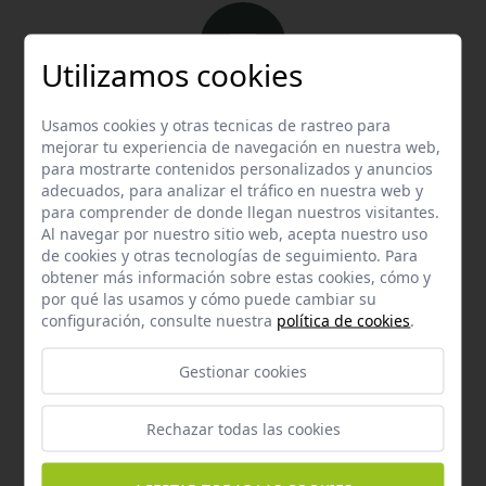
Utilizamos cookies
Email
Usamos cookies y otras tecnicas de rastreo para
Contacta con nosotros vía email
mejorar tu experiencia de navegación en nuestra web,
para mostrarte contenidos personalizados y anuncios
hola@welovemascotas.com
adecuados, para analizar el tráfico en nuestra web y
para comprender de donde llegan nuestros visitantes.
Al navegar por nuestro sitio web, acepta nuestro uso
de cookies y otras tecnologías de seguimiento. Para
obtener más información sobre estas cookies, cómo y
por qué las usamos y cómo puede cambiar su
configuración, consulte nuestra
política de cookies
.
Teléfono
Contacta con nosotros a través del teléfono
954
Gestionar cookies
587 870
Rechazar todas las cookies