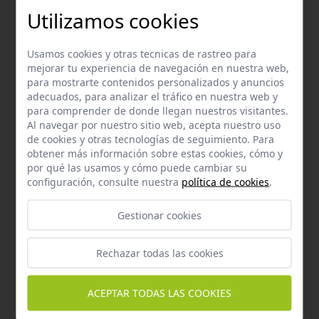
Utilizamos cookies
Email
Contacta con nosotros vía email
Usamos cookies y otras tecnicas de rastreo para
hola@welovemascotas.com
mejorar tu experiencia de navegación en nuestra web,
para mostrarte contenidos personalizados y anuncios
adecuados, para analizar el tráfico en nuestra web y
para comprender de donde llegan nuestros visitantes.
Al navegar por nuestro sitio web, acepta nuestro uso
de cookies y otras tecnologías de seguimiento. Para
obtener más información sobre estas cookies, cómo y
Teléfono
por qué las usamos y cómo puede cambiar su
Contacta con nosotros a través del teléfono
954
configuración, consulte nuestra
política de cookies
.
587 870
Gestionar cookies
Rechazar todas las cookies
ACEPTAR TODAS LAS COOKIES
Whatsapp