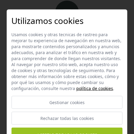
Utilizamos cookies
Email
Usamos cookies y otras tecnicas de rastreo para
Contacta con nosotros vía email
mejorar tu experiencia de navegación en nuestra web,
para mostrarte contenidos personalizados y anuncios
hola@welovemascotas.com
adecuados, para analizar el tráfico en nuestra web y
para comprender de donde llegan nuestros visitantes.
Al navegar por nuestro sitio web, acepta nuestro uso
de cookies y otras tecnologías de seguimiento. Para
obtener más información sobre estas cookies, cómo y
por qué las usamos y cómo puede cambiar su
configuración, consulte nuestra
política de cookies
.
Teléfono
Contacta con nosotros a través del teléfono
954
Gestionar cookies
587 870
Rechazar todas las cookies