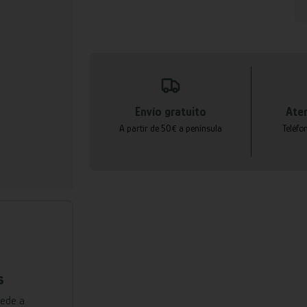
Envío gratuito
Aten
A partir de 50€ a península
Teléfo
s
cede a