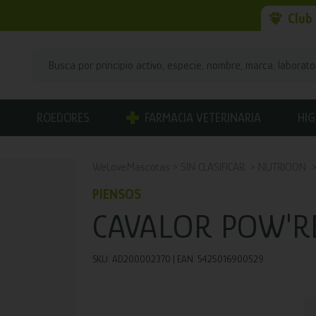
Club
ROEDORES
FARMACIA VETERINARIA
HIG
WeLoveMascotas
SIN CLASIFICAR
NUTRICION
PIENSOS
CAVALOR POW'R
SKU: AD200002370 | EAN: 5425016900529