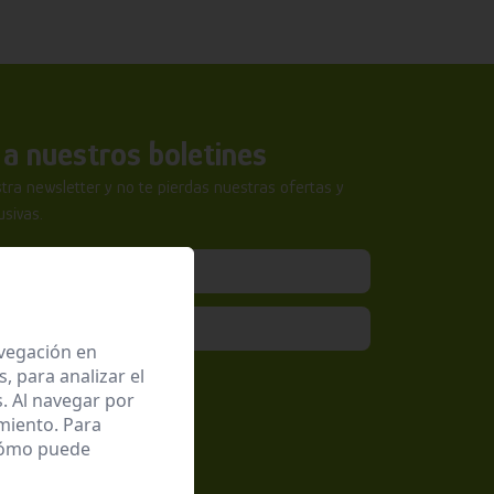
a nuestros boletines
tra newsletter y no te pierdas nuestras ofertas y
sivas.
avegación en
 para analizar el
epto la
Política de Privacidad
. Al navegar por
miento. Para
 cómo puede