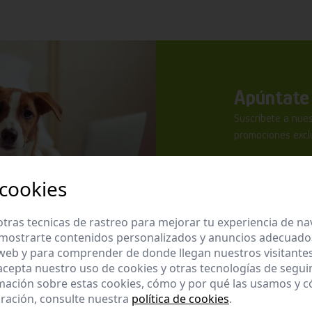
Apúntate 
Suscríbete a nues
promociones exclu
 cookies
tras tecnicas de rastreo para mejorar tu experiencia de n
mostrarte contenidos personalizados y anuncios adecuados,
He leído y ac
 web y para comprender de donde llegan nuestros visitantes
 acepta nuestro uso de cookies y otras tecnologías de segui
Enviar
mación sobre estas cookies, cómo y por qué las usamos y
ración, consulte nuestra
política de cookies
.