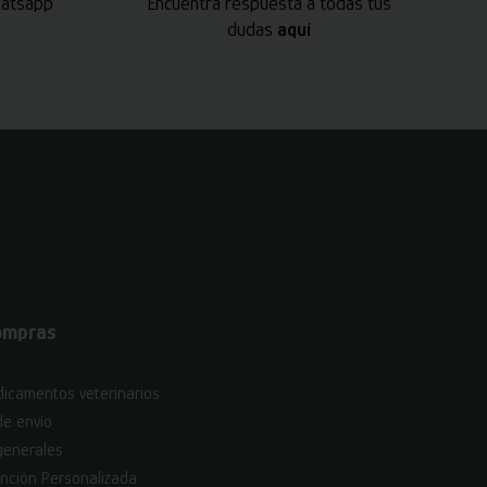
hatsapp
Encuentra respuesta a todas tus
dudas
aquí
ompras
icamentos veterinarios
de envío
generales
nción Personalizada