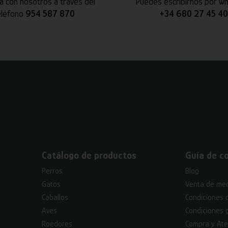
a con nosotros a través del
Puedes escribirnos por w
eléfono
954 587 870
+34 680 27 45 40
Catálogo de productos
Guía de c
Perros
Blog
Gatos
Venta de med
Caballos
Condiciones 
Aves
Condiciones 
Roedores
Compra y Ate