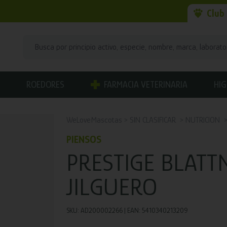
Club
ROEDORES
FARMACIA VETERINARIA
HIG
WeLoveMascotas
SIN CLASIFICAR
NUTRICION
PIENSOS
PRESTIGE BLATT
JILGUERO
SKU: AD200002266 | EAN: 5410340213209