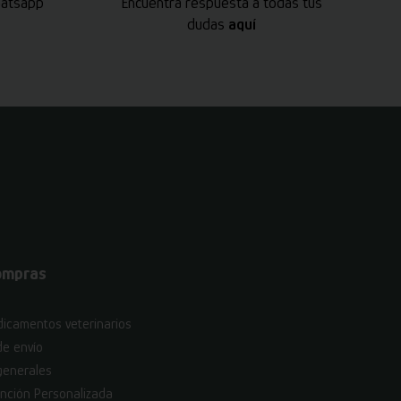
hatsapp
Encuentra respuesta a todas tus
dudas
aquí
ompras
icamentos veterinarios
de envío
generales
nción Personalizada