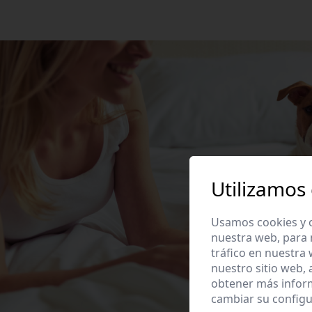
Utilizamos
Usamos cookies y o
nuestra web, para 
tráfico en nuestra
nuestro sitio web,
obtener más infor
cambiar su configu