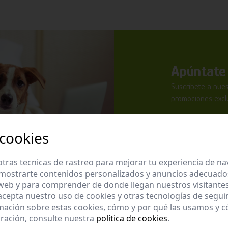
Apúntate 
Suscríbete a nues
promociones exclu
 cookies
tras tecnicas de rastreo para mejorar tu experiencia de n
mostrarte contenidos personalizados y anuncios adecuados,
He leído y ac
 web y para comprender de donde llegan nuestros visitantes
 acepta nuestro uso de cookies y otras tecnologías de segui
Enviar
mación sobre estas cookies, cómo y por qué las usamos y
ración, consulte nuestra
política de cookies
.