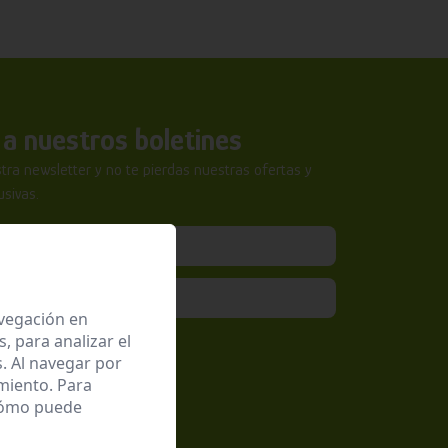
a nuestros boletines
tra newsletter y no te pierdas nuestras ofertas y
sivas.
avegación en
 para analizar el
epto la
Política de Privacidad
. Al navegar por
miento. Para
 cómo puede