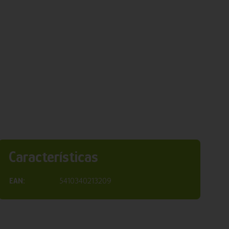
Características
EAN:
5410340213209