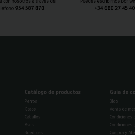
a con nosotros a través del
Puedes escribirnos por w
eléfono
954 587 870
+34 680 27 45 40
Catálogo de productos
Guía de c
Perros
Blog
Gatos
Venta de med
Caballos
Condiciones 
Aves
Condiciones 
Roedores
Compra y Ate