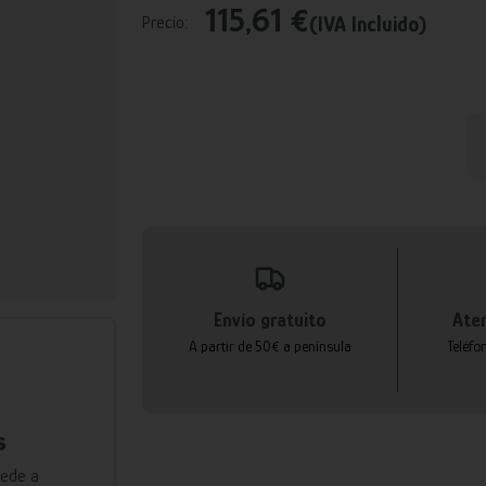
115,61 €
(IVA Incluido)
Precio:
Envío gratuito
Aten
A partir de 50€ a península
Teléfo
s
cede a