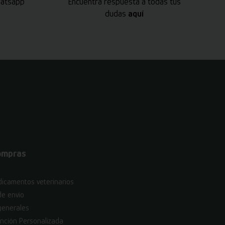
hatsapp
Encuentra respuesta a todas tus
dudas
aquí
ompras
icamentos veterinarios
de envío
generales
nción Personalizada