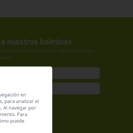
a nuestros boletines
tra newsletter y no te pierdas nuestras ofertas y
sivas.
avegación en
 para analizar el
epto la
Política de Privacidad
. Al navegar por
miento. Para
 cómo puede