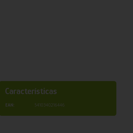
Características
EAN:
5410340216446