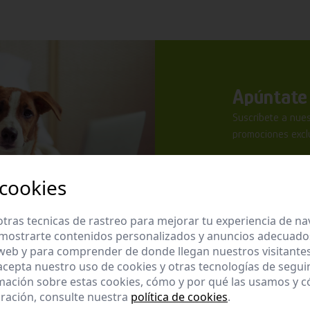
Apúntate 
Suscríbete a nues
promociones exclu
 cookies
tras tecnicas de rastreo para mejorar tu experiencia de n
mostrarte contenidos personalizados y anuncios adecuados,
He leído y ac
 web y para comprender de donde llegan nuestros visitantes
 acepta nuestro uso de cookies y otras tecnologías de segui
Enviar
mación sobre estas cookies, cómo y por qué las usamos y
ración, consulte nuestra
política de cookies
.