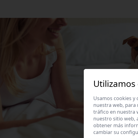
Utilizamos
Usamos cookies y o
nuestra web, para 
tráfico en nuestra
nuestro sitio web,
obtener más infor
cambiar su configu