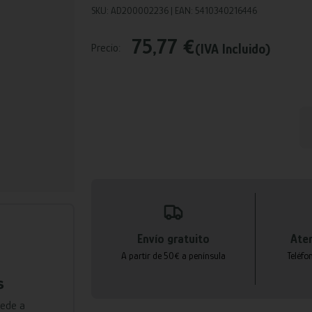
SKU: AD200002236 | EAN: 5410340216446
75,77 €
(IVA Incluido)
Precio:
Envío gratuito
Aten
A partir de 50€ a península
Teléfo
s
cede a