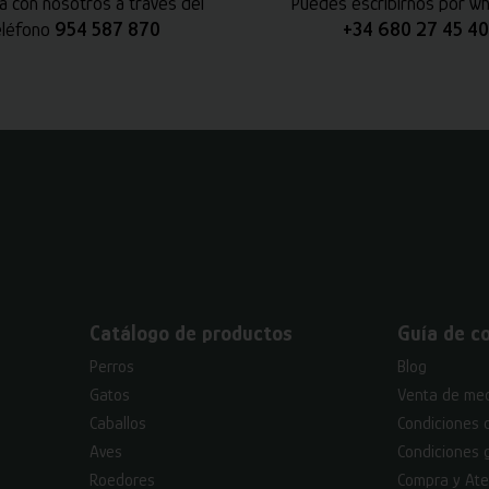
a con nosotros a través del
Puedes escribirnos por w
eléfono
954 587 870
+34 680 27 45 40
Catálogo de productos
Guía de c
Perros
Blog
Gatos
Venta de med
Caballos
Condiciones 
Aves
Condiciones 
Roedores
Compra y Ate