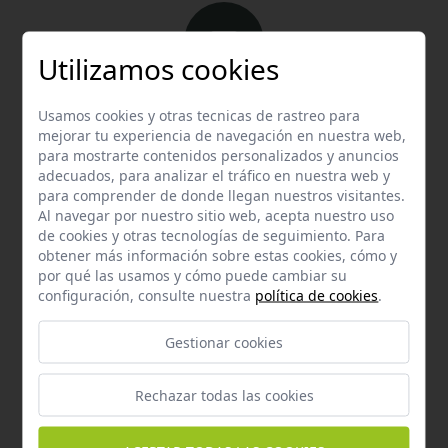
Utilizamos cookies
Email
Usamos cookies y otras tecnicas de rastreo para
Contacta con nosotros vía email
mejorar tu experiencia de navegación en nuestra web,
para mostrarte contenidos personalizados y anuncios
hola@welovemascotas.com
adecuados, para analizar el tráfico en nuestra web y
para comprender de donde llegan nuestros visitantes.
Al navegar por nuestro sitio web, acepta nuestro uso
de cookies y otras tecnologías de seguimiento. Para
obtener más información sobre estas cookies, cómo y
por qué las usamos y cómo puede cambiar su
configuración, consulte nuestra
política de cookies
.
Teléfono
Contacta con nosotros a través del teléfono
954
Gestionar cookies
587 870
Rechazar todas las cookies