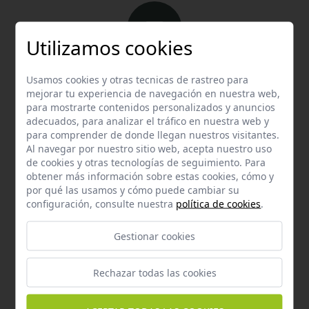
Utilizamos cookies
Email
Usamos cookies y otras tecnicas de rastreo para
Contacta con nosotros vía email
mejorar tu experiencia de navegación en nuestra web,
para mostrarte contenidos personalizados y anuncios
hola@welovemascotas.com
adecuados, para analizar el tráfico en nuestra web y
para comprender de donde llegan nuestros visitantes.
Al navegar por nuestro sitio web, acepta nuestro uso
de cookies y otras tecnologías de seguimiento. Para
obtener más información sobre estas cookies, cómo y
por qué las usamos y cómo puede cambiar su
configuración, consulte nuestra
política de cookies
.
Teléfono
Contacta con nosotros a través del teléfono
954
Gestionar cookies
587 870
Rechazar todas las cookies