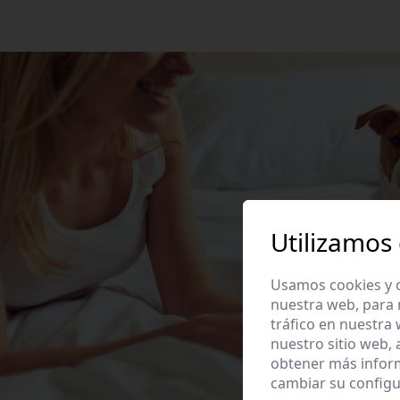
Utilizamos
Usamos cookies y o
nuestra web, para 
tráfico en nuestra
nuestro sitio web,
obtener más infor
cambiar su configu