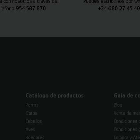
a con nosotros a través del
Puedes escribirnos por w
eléfono
954 587 870
+34 680 27 45 40
Catálogo de productos
Guía de c
Perros
Blog
Gatos
Venta de med
Caballos
Condiciones 
Aves
Condiciones 
Roedores
Compra y Ate