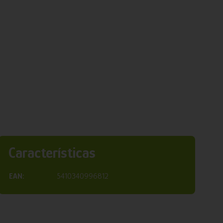
Características
EAN:
5410340996812