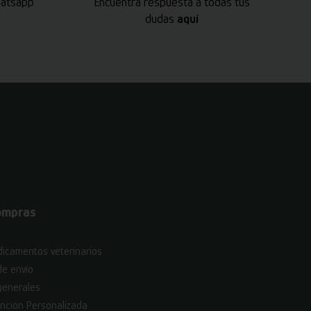
hatsapp
Encuentra respuesta a todas tus
dudas
aquí
ompras
icamentos veterinarios
de envío
generales
nción Personalizada