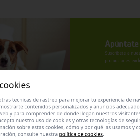
Apúntate 
Suscríbete a nues
promociones exclu
 cookies
tras tecnicas de rastreo para mejorar tu experiencia de n
mostrarte contenidos personalizados y anuncios adecuados,
He leído y ac
 web y para comprender de donde llegan nuestros visitantes
 acepta nuestro uso de cookies y otras tecnologías de segui
Enviar
mación sobre estas cookies, cómo y por qué las usamos y
ración, consulte nuestra
política de cookies
.