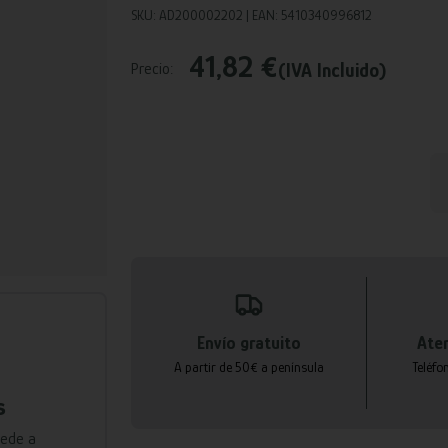
SKU: AD200002202 | EAN: 5410340996812
41,82 €
(IVA Incluido)
Precio:
Envío gratuito
Aten
A partir de 50€ a península
Teléfo
s
cede a