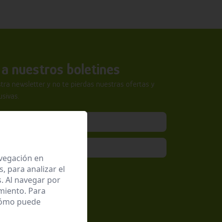
a nuestros boletines
tra newsletter y no te pierdas nuestras ofertas y
sivas.
avegación en
 para analizar el
epto la
Política de Privacidad
. Al navegar por
miento. Para
 cómo puede