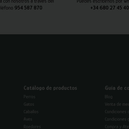
a con nosotros a través del
Puedes escribirnos por w
eléfono
954 587 870
+34 680 27 45 40
Catálogo de productos
Guía de c
Perros
Blog
Gatos
Venta de med
Caballos
Condiciones 
Aves
Condiciones 
Roedores
Compra y Ate