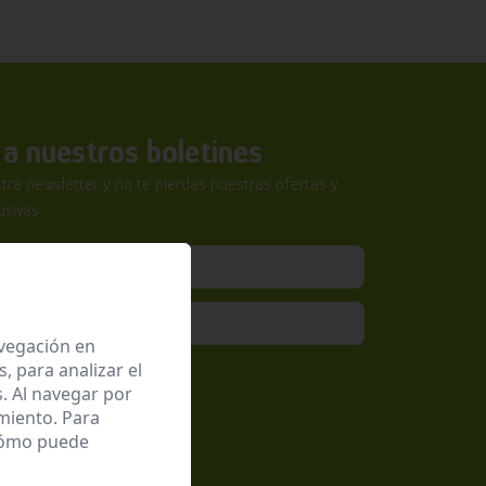
a nuestros boletines
tra newsletter y no te pierdas nuestras ofertas y
sivas.
avegación en
 para analizar el
epto la
Política de Privacidad
. Al navegar por
miento. Para
 cómo puede