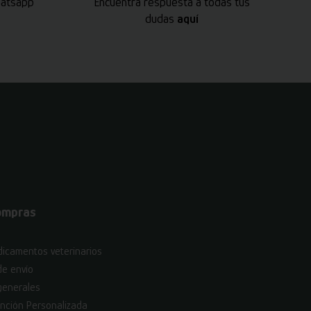
hatsapp
Encuentra respuesta a todas tus
dudas
aquí
ompras
icamentos veterinarios
de envío
generales
nción Personalizada