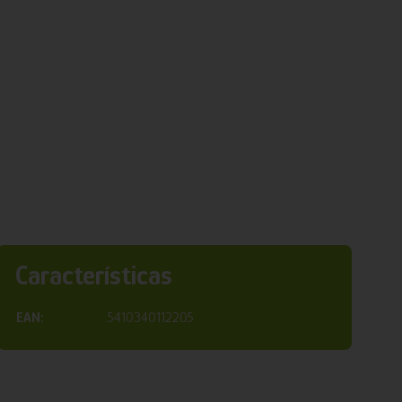
Características
EAN:
5410340112205