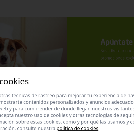
Apúntate 
Suscríbete a nues
promociones exclu
 cookies
tras tecnicas de rastreo para mejorar tu experiencia de n
mostrarte contenidos personalizados y anuncios adecuados,
He leído y ac
 web y para comprender de donde llegan nuestros visitantes
 acepta nuestro uso de cookies y otras tecnologías de segui
Enviar
mación sobre estas cookies, cómo y por qué las usamos y
ración, consulte nuestra
política de cookies
.