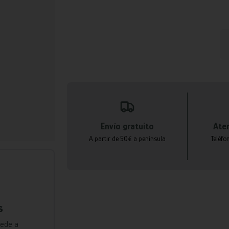
Envío gratuito
Aten
A partir de 50€ a península
Teléfo
s
cede a