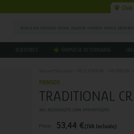
Club
ROEDORES
FARMACIA VETERINARIA
HIG
WeLoveMascotas
SIN CLASIFICAR
NUTRICION
PIENSOS
TRADITIONAL CR
SKU: AD200002172 | EAN: 5410340112205
53,44 €
(IVA Incluido)
Precio: