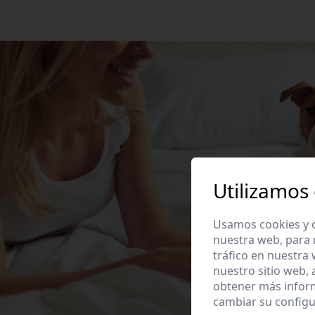
Utilizamos
Usamos cookies y o
nuestra web, para 
tráfico en nuestra
nuestro sitio web,
obtener más infor
cambiar su configu