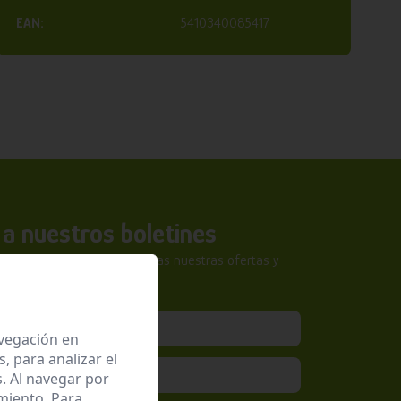
EAN:
5410340085417
a nuestros boletines
tra newsletter y no te pierdas nuestras ofertas y
sivas.
avegación en
 para analizar el
. Al navegar por
miento. Para