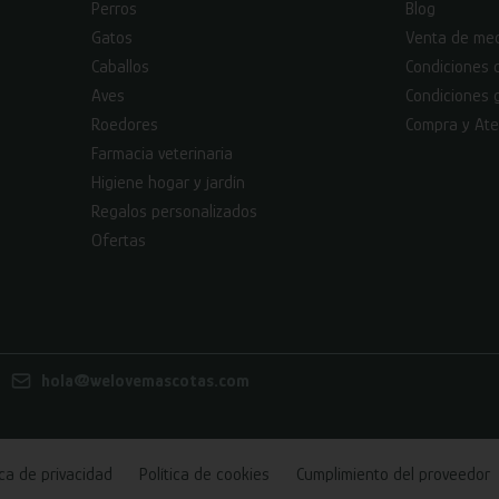
Perros
Blog
Gatos
Venta de med
Caballos
Condiciones 
Aves
Condiciones 
Roedores
Compra y Ate
Farmacia veterinaria
Higiene hogar y jardín
Regalos personalizados
Ofertas
hola@welovemascotas.com
ica de privacidad
Política de cookies
Cumplimiento del proveedor