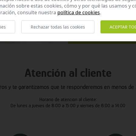
He leído y ac
mación sobre estas cookies, cómo y por qué las usamos y
ración, consulte nuestra
política de cookies
.
Enviar
ies
Rechazar todas las cookies
ACEPTAR TO
Atención al cliente
ros y te garantizamos que te responderemos en menos de 2
Horario de atención al cliente:
De lunes a jueves de 8:00 a 15:00 y viernes de 8:00 a 14:00