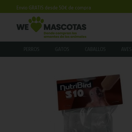
Envío GRATIS desde 50€ de compra
PERROS
GATOS
CABALLOS
AVES