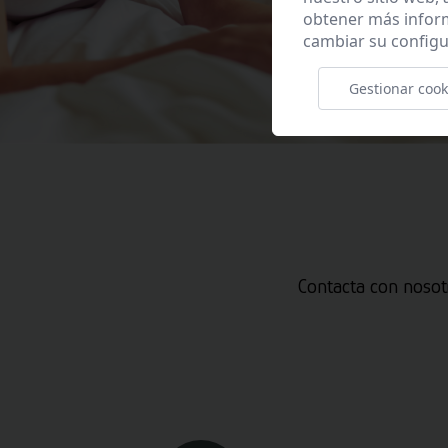
obtener más infor
cambiar su configu
Gestionar cook
Contacta con nosot