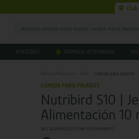
Club
ROEDORES
FARMACIA VETERINARIA
HIG
WeLoveMascotas
Aves
Comida para pájaros
COMIDA PARA PÁJAROS
Nutribird S10 | J
Alimentación 10 
SKU: AD200002071 | EAN: 5410340085417