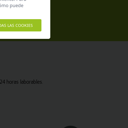
epto la
Política de Privacidad
 cómo puede
DAS LAS COOKIES
4 horas laborables.