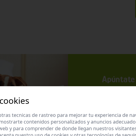
Apúntate 
Suscríbete a nues
promociones exclu
 cookies
tras tecnicas de rastreo para mejorar tu experiencia de n
mostrarte contenidos personalizados y anuncios adecuados,
 web y para comprender de donde llegan nuestros visitantes
 acepta nuestro uso de cookies y otras tecnologías de segui