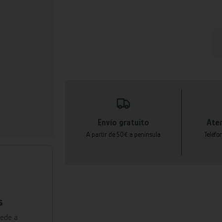
Envío gratuito
Aten
A partir de 50€ a península
Teléfo
s
cede a