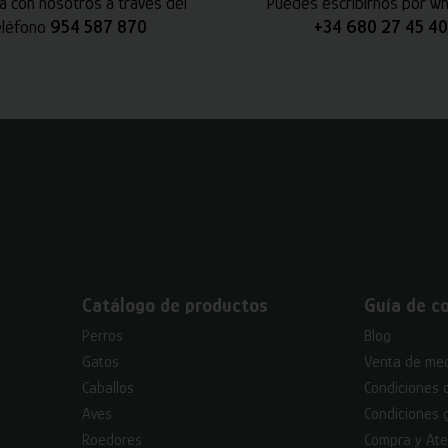
a con nosotros a través del
Puedes escribirnos por w
eléfono
954 587 870
+34 680 27 45 40
Catálogo de productos
Guía de c
Perros
Blog
Gatos
Venta de med
Caballos
Condiciones 
Aves
Condiciones 
Roedores
Compra y Ate