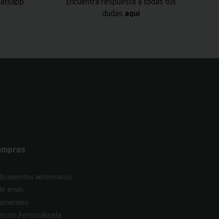
hatsapp
Encuentra respuesta a todas tus
dudas
aquí
ompras
icamentos veterinarios
de envío
generales
nción Personalizada