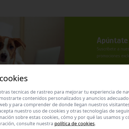
Apúntate 
Suscríbete a nues
promociones exclu
 cookies
tras tecnicas de rastreo para mejorar tu experiencia de n
mostrarte contenidos personalizados y anuncios adecuados,
He leído y ac
 web y para comprender de donde llegan nuestros visitantes
 acepta nuestro uso de cookies y otras tecnologías de segui
Enviar
mación sobre estas cookies, cómo y por qué las usamos y
ración, consulte nuestra
política de cookies
.