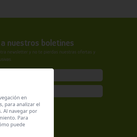
a nuestros boletines
tra newsletter y no te pierdas nuestras ofertas y
sivas.
avegación en
 para analizar el
epto la
Política de Privacidad
. Al navegar por
miento. Para
 cómo puede