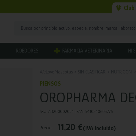
Club
ROEDORES
FARMACIA VETERINARIA
HIG
WeLoveMascotas
SIN CLASIFICAR
NUTRICION
PIENSOS
OROPHARMA DE
SKU: AD200002024 | EAN: 5410340605776
11,20 €
(IVA Incluido)
Precio: