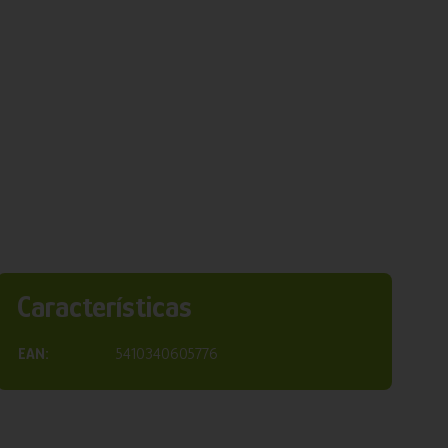
Características
EAN:
5410340605776