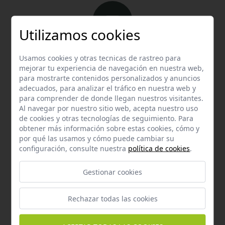
Utilizamos cookies
Email
Usamos cookies y otras tecnicas de rastreo para
Contacta con nosotros vía email
mejorar tu experiencia de navegación en nuestra web,
para mostrarte contenidos personalizados y anuncios
hola@welovemascotas.com
adecuados, para analizar el tráfico en nuestra web y
para comprender de donde llegan nuestros visitantes.
Al navegar por nuestro sitio web, acepta nuestro uso
de cookies y otras tecnologías de seguimiento. Para
obtener más información sobre estas cookies, cómo y
por qué las usamos y cómo puede cambiar su
configuración, consulte nuestra
política de cookies
.
Teléfono
Contacta con nosotros a través del teléfono
954
Gestionar cookies
587 870
Rechazar todas las cookies