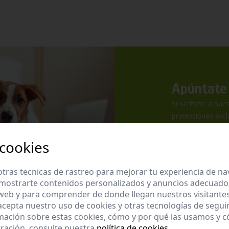
Apúntate 
Suscríbete a nues
promociones exclu
 cookies
tras tecnicas de rastreo para mejorar tu experiencia de n
mostrarte contenidos personalizados y anuncios adecuados,
He leído y ac
 web y para comprender de donde llegan nuestros visitantes
 acepta nuestro uso de cookies y otras tecnologías de segui
Enviar
mación sobre estas cookies, cómo y por qué las usamos y
ración, consulte nuestra
política de cookies
.