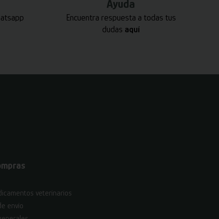
Ayuda
hatsapp
Encuentra respuesta a todas tus
dudas
aquí
ompras
icamentos veterinarios
de envío
generales