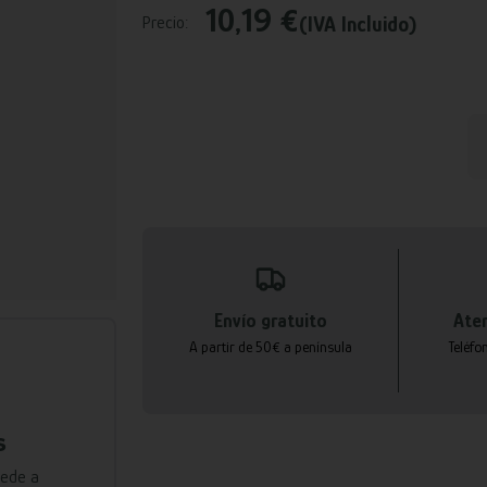
10,19 €
(IVA Incluido)
Precio:
Envío gratuito
Aten
A partir de 50€ a península
Teléfo
s
cede a