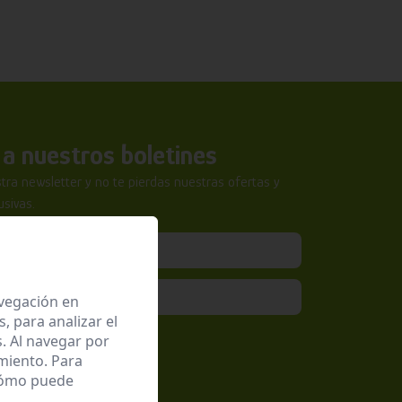
a nuestros boletines
tra newsletter y no te pierdas nuestras ofertas y
sivas.
avegación en
 para analizar el
epto la
Política de Privacidad
. Al navegar por
miento. Para
 cómo puede