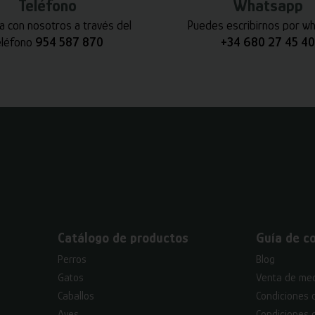
Teléfono
Whatsapp
a con nosotros a través del
Puedes escribirnos por w
eléfono
954 587 870
+34 680 27 45 40
Catálogo de productos
Guía de c
Perros
Blog
Gatos
Venta de med
Caballos
Condiciones 
Aves
Condiciones 