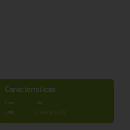
Características
Peso:
0 kg
EAN:
5410340602003