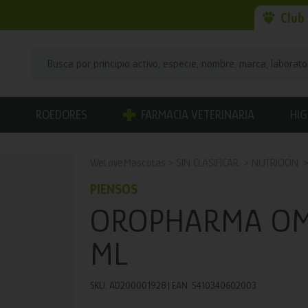
Club
ROEDORES
FARMACIA VETERINARIA
HIG
WeLoveMascotas
SIN CLASIFICAR
NUTRICION
PIENSOS
OROPHARMA OMN
ML
SKU: AD200001928 | EAN: 5410340602003