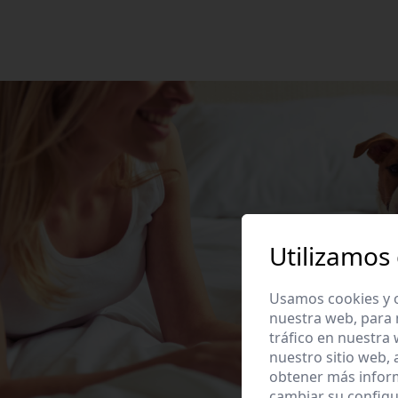
Utilizamos
Usamos cookies y o
nuestra web, para 
tráfico en nuestra
nuestro sitio web,
obtener más infor
cambiar su configu