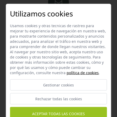
Utilizamos cookies
Email
Usamos cookies y otras tecnicas de rastreo para
Contacta con nosotros vía email
mejorar tu experiencia de navegación en nuestra web,
hola@welovemascotas.com
para mostrarte contenidos personalizados y anuncios
adecuados, para analizar el tráfico en nuestra web y
para comprender de donde llegan nuestros visitantes.
Al navegar por nuestro sitio web, acepta nuestro uso
de cookies y otras tecnologías de seguimiento. Para
obtener más información sobre estas cookies, cómo y
por qué las usamos y cómo puede cambiar su
Teléfono
configuración, consulte nuestra
política de cookies
.
Contacta con nosotros a través del teléfono
954
587 870
Gestionar cookies
Rechazar todas las cookies
ACEPTAR TODAS LAS COOKIES