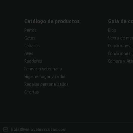
Catálogo de productos
Guía de c
Perros
Blog
Gatos
Venta de med
Caballos
Condiciones 
Aves
Condiciones 
Roedores
Compra y Ate
Farmacia veterinaria
Higiene hogar y jardín
Regalos personalizados
Ofertas
hola@welovemascotas.com