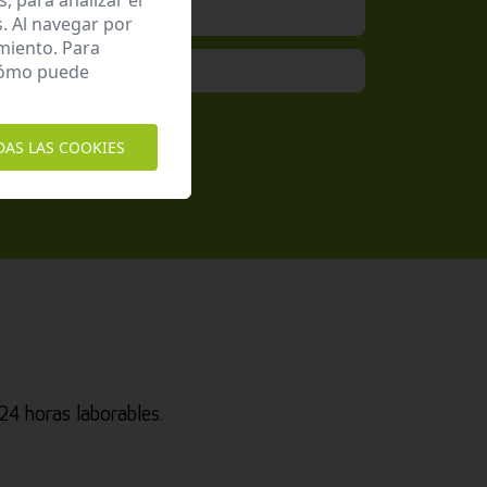
 para analizar el
. Al navegar por
miento. Para
 cómo puede
epto la
Política de Privacidad
DAS LAS COOKIES
4 horas laborables.