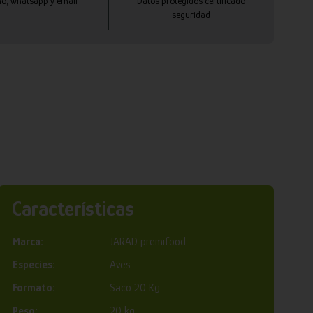
no, whatsapp y email
Datos protegidos certificado
seguridad
Características
Marca:
JARAD premifood
Especies:
Aves
Formato:
Saco 20 Kg
Peso:
20 kg