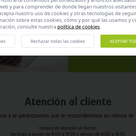
mostrarte contenidos personalizados y anuncios adecuados,
 web y para comprender de donde llegan nuestros visitantes
 acepta nuestro uso de cookies y otras tecnologías de segui
mación sobre estas cookies, cómo y por qué las usamos y
ración, consulte nuestra
política de cookies
.
He leído y ac
ies
Rechazar todas las cookies
ACEPTAR TO
Enviar
Atención al cliente
ros y te garantizamos que te responderemos en menos de 2
Horario de atención al cliente:
De lunes a jueves de 8:00 a 15:00 y viernes de 8:00 a 14:00