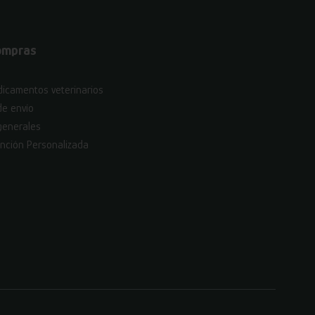
ompras
icamentos veterinarios
de envío
generales
nción Personalizada