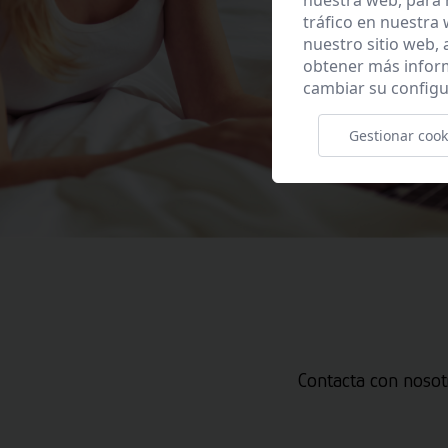
nuestra web, para 
tráfico en nuestra
nuestro sitio web,
obtener más infor
cambiar su configu
Gestionar cook
Contacta con nosot