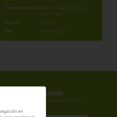
Opción Nutricional:
Alimento completo, Natural,
Calidad Plus
Textura:
Mixtura
EAN:
8413740501522
a nuestros boletines
tra newsletter y no te pierdas nuestras ofertas y
sivas.
avegación en