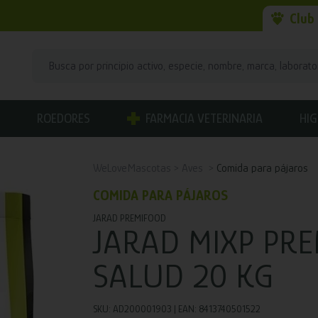
Club
ROEDORES
FARMACIA VETERINARIA
HIG
WeLoveMascotas
Aves
Comida para pájaros
COMIDA PARA PÁJAROS
JARAD PREMIFOOD
JARAD MIXP PR
SALUD 20 KG
SKU: AD200001903 | EAN: 8413740501522