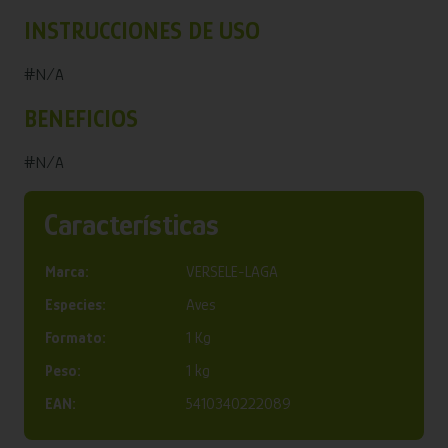
INSTRUCCIONES DE USO
#N/A
BENEFICIOS
#N/A
Características
Marca:
VERSELE-LAGA
Especies:
Aves
Formato:
1 Kg
Peso:
1 kg
EAN:
5410340222089