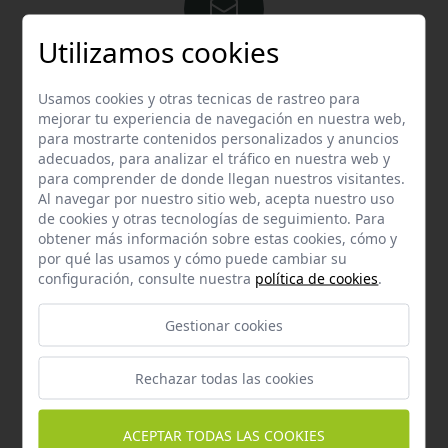
Utilizamos cookies
Email
Usamos cookies y otras tecnicas de rastreo para
Contacta con nosotros vía email
mejorar tu experiencia de navegación en nuestra web,
hola@welovemascotas.com
para mostrarte contenidos personalizados y anuncios
adecuados, para analizar el tráfico en nuestra web y
para comprender de donde llegan nuestros visitantes.
Al navegar por nuestro sitio web, acepta nuestro uso
de cookies y otras tecnologías de seguimiento. Para
obtener más información sobre estas cookies, cómo y
por qué las usamos y cómo puede cambiar su
Teléfono
configuración, consulte nuestra
política de cookies
.
Contacta con nosotros a través del teléfono
954
587 870
Gestionar cookies
Rechazar todas las cookies
ACEPTAR TODAS LAS COOKIES