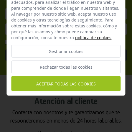
adecuados, para analizar el tráfico en nuestra web y
para comprender de donde llegan nuestros visitantes.
Al navegar por nuestro sitio web, acepta nuestro uso
de cookies y otras tecnologías de seguimiento. Para
obtener más información sobre estas cookies, cómo y
por qué las usamos y cómo puede cambiar su
configuración, consulte nuestra
política de cookies
.
He leído y acepto la
Política de Privacidad
Gestionar cookies
Enviar
Rechazar todas las cookies
ACEPTAR TODAS LAS COOKIES
Atención al cliente
Contacta con nosotros y te garantizamos que te
responderemos en menos de 24 horas laborables.